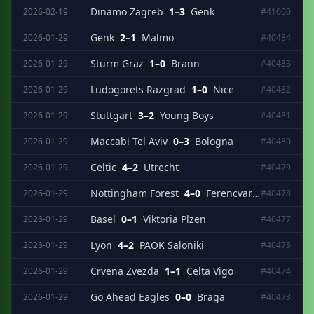
Dinamo Zagreb
1–3
Genk
2026-02-19
#41000
Genk
2–1
Malmö
2026-01-29
#40484
Sturm Graz
1–0
Brann
2026-01-29
#40483
Ludogorets Razgrad
1–0
Nice
2026-01-29
#40482
Stuttgart
3–2
Young Boys
2026-01-29
#40481
Maccabi Tel Aviv
0–3
Bologna
2026-01-29
#40480
Celtic
4–2
Utrecht
2026-01-29
#40479
Nottingham Forest
4–0
Ferencvarosi
2026-01-29
#40478
Basel
0–1
Viktoria Plzen
2026-01-29
#40477
Lyon
4–2
PAOK Saloniki
2026-01-29
#40475
Crvena Zvezda
1–1
Celta Vigo
2026-01-29
#40474
Go Ahead Eagles
0–0
Braga
2026-01-29
#40473