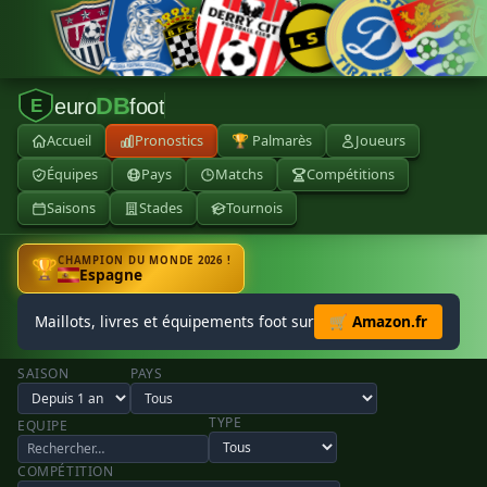
DB
euro
foot
E
Accueil
Pronostics
🏆 Palmarès
Joueurs
Équipes
Pays
Matchs
Compétitions
Saisons
Stades
Tournois
CHAMPION DU MONDE 2026 !
🏆
Espagne
Maillots, livres et équipements foot sur
🛒 Amazon.fr
SAISON
PAYS
TYPE
EQUIPE
COMPÉTITION