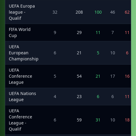
UEFA Europa
league -
32
208
100
46
62
Qualif
FIFA World
9
29
11
7
11
Cup
UEFA
European
6
21
5
10
6
Championship
UEFA
Conference
5
54
21
17
16
League
UEFA Nations
4
23
6
6
11
League
UEFA
Conference
6
59
31
10
18
League -
Qualif