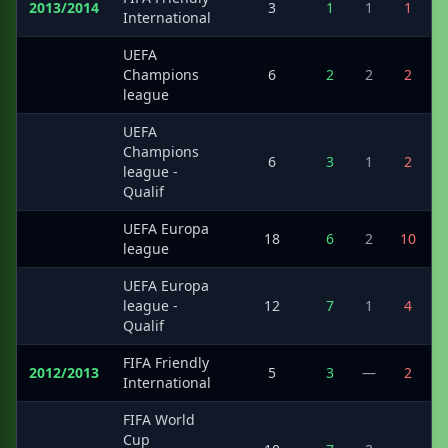
2013/2014
3
1
1
1
International
UEFA
·
Champions
6
2
2
2
league
UEFA
Champions
·
6
3
1
2
league -
Qualif
UEFA Europa
·
18
6
2
10
league
UEFA Europa
·
league -
12
7
1
4
Qualif
FIFA Friendly
2012/2013
5
3
—
2
International
FIFA World
Cup