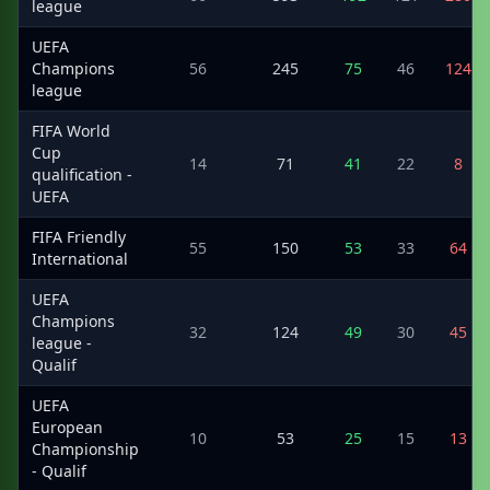
league
UEFA
Champions
56
245
75
46
124
league
FIFA World
Cup
14
71
41
22
8
qualification -
UEFA
FIFA Friendly
55
150
53
33
64
International
UEFA
Champions
32
124
49
30
45
league -
Qualif
UEFA
European
10
53
25
15
13
Championship
- Qualif