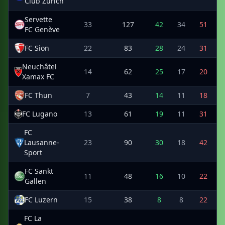
Club Zürich
Servette
33
127
42
34
51
FC Genève
FC Sion
22
83
28
24
31
Neuchâtel
14
62
25
17
20
Xamax FC
FC Thun
7
43
14
11
18
FC Lugano
13
61
19
11
31
FC
Lausanne-
23
90
30
18
42
Sport
FC Sankt
11
48
16
10
22
Gallen
FC Luzern
15
38
8
8
22
FC La