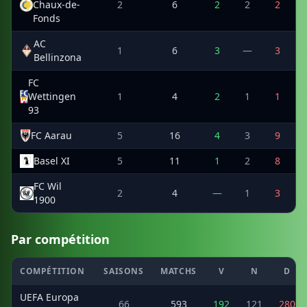
Chaux-de-
2
6
2
2
2
Fonds
AC
1
6
3
—
3
Bellinzona
FC
Wettingen
1
4
2
1
1
93
FC Aarau
5
16
4
3
9
Basel XI
5
11
1
2
8
FC Wil
2
4
—
1
3
1900
Par compétition
COMPÉTITION
SAISONS
MATCHS
V
N
D
UEFA Europa
66
593
192
121
280