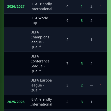
FIFA Friendly
2026/2027
4
1
2
1
International
FIFA World
·
6
3
2
1
Cup
UEFA
Champions
·
2
—
1
1
league -
Qualif
UEFA
Conference
·
7
5
2
—
League -
Qualif
UEFA Europa
·
league -
3
2
—
1
Qualif
FIFA Friendly
2025/2026
4
3
1
—
International