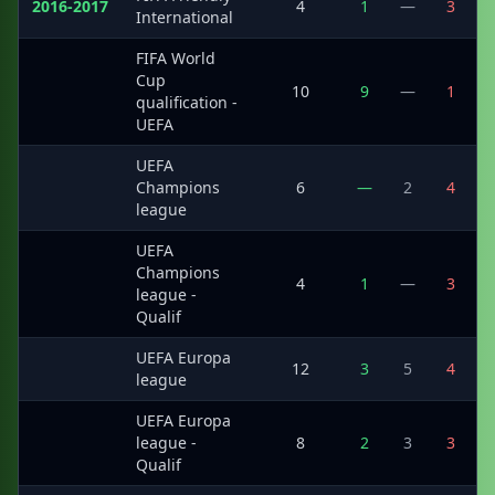
2016-2017
4
1
—
3
International
FIFA World
Cup
·
10
9
—
1
qualification -
UEFA
UEFA
·
Champions
6
—
2
4
league
UEFA
Champions
·
4
1
—
3
league -
Qualif
UEFA Europa
·
12
3
5
4
league
UEFA Europa
·
league -
8
2
3
3
Qualif