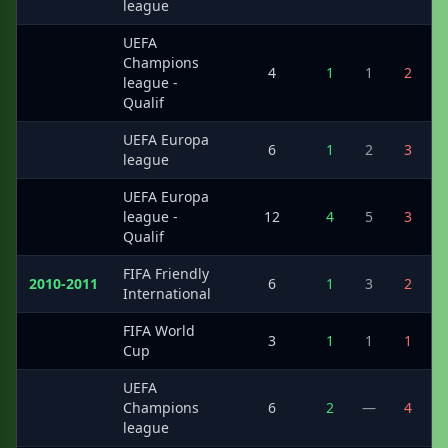
league
UEFA
Champions
·
4
1
1
2
league -
Qualif
UEFA Europa
·
6
1
2
3
league
UEFA Europa
·
league -
12
4
5
3
Qualif
FIFA Friendly
2010-2011
6
1
3
2
International
FIFA World
·
3
1
1
1
Cup
UEFA
·
Champions
6
2
—
4
league