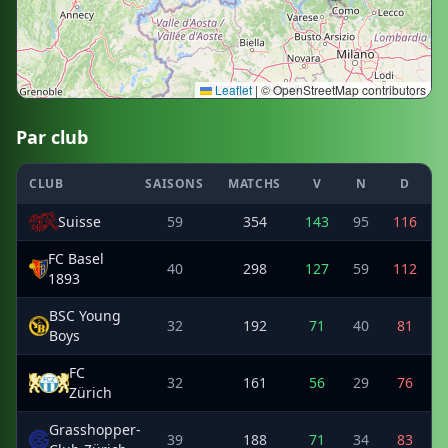
Leaflet
|
© OpenStreetMap contributors
Par club
CLUB
SAISONS
MATCHS
V
N
D
Suisse
59
354
143
95
116
FC Basel
40
298
127
59
112
1893
BSC Young
32
192
71
40
81
Boys
FC
32
161
56
29
76
Zürich
Grasshopper-
39
188
71
34
83