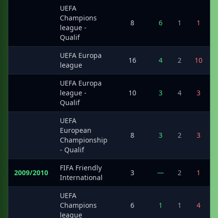
UEFA
Champions
·
8
6
1
1
league -
Qualif
UEFA Europa
·
16
4
2
10
league
UEFA Europa
·
league -
10
3
4
3
Qualif
UEFA
European
·
8
3
2
3
Championship
- Qualif
FIFA Friendly
2009/2010
3
—
2
1
International
UEFA
·
Champions
6
1
1
4
league