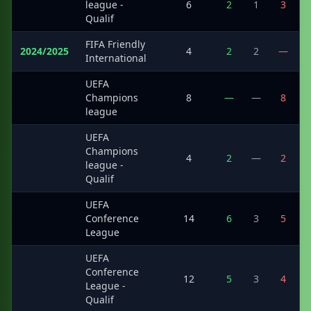
·
league -
6
2
1
3
Qualif
FIFA Friendly
2024/2025
4
2
2
—
International
UEFA
·
Champions
8
—
—
8
league
UEFA
Champions
·
4
2
—
2
league -
Qualif
UEFA
·
Conference
14
6
3
5
League
UEFA
Conference
·
12
5
3
4
League -
Qualif