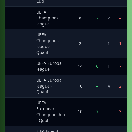
Cup
UEFA
·
Champions
8
2
2
4
league
UEFA
Champions
·
2
—
1
1
league -
Qualif
UEFA Europa
·
14
6
1
7
league
UEFA Europa
·
league -
10
4
4
2
Qualif
UEFA
European
·
10
7
—
3
Championship
- Qualif
FIFA Friendly