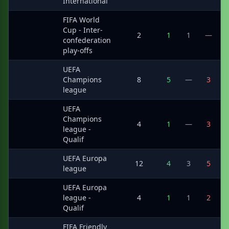
International
FIFA World
Cup - Inter-
·
2
1
1
—
confederation
play-offs
UEFA
·
Champions
8
5
—
3
league
UEFA
Champions
·
4
1
—
3
league -
Qualif
UEFA Europa
·
12
4
3
5
league
UEFA Europa
·
league -
4
1
1
2
Qualif
FIFA Friendly