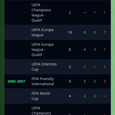
UEFA
Champions
·
2
—
1
1
league -
Qualif
UEFA Europa
·
18
8
3
7
league
UEFA Europa
·
league -
8
4
3
1
Qualif
UEFA Intertoto
·
2
1
—
1
Cup
FIFA Friendly
2006-2007
9
5
2
2
International
FIFA World
·
4
2
2
—
Cup
UEFA
Champions