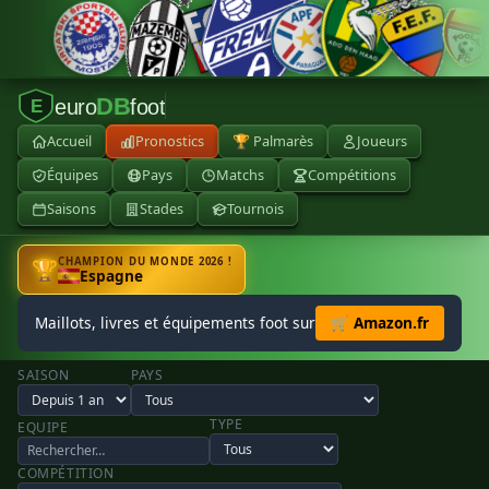
DB
euro
foot
E
Accueil
Pronostics
🏆 Palmarès
Joueurs
Équipes
Pays
Matchs
Compétitions
Saisons
Stades
Tournois
CHAMPION DU MONDE 2026 !
🏆
Espagne
Maillots, livres et équipements foot sur
🛒 Amazon.fr
SAISON
PAYS
TYPE
EQUIPE
COMPÉTITION