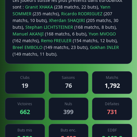
Les joueurs suisse les plus présents dans EuroDBfoot
sont :
Granit XHAKA
(238 matchs, 22 buts),
Yann
SOMMER
(235 matchs),
Ricardo RODRIGUEZ
(207
matchs, 10 buts),
Xherdan SHAQIRI
(205 matchs, 30
buts),
Stephan LICHTSTEINER
(168 matchs, 8 buts),
Manuel AKANJI
(168 matchs, 6 buts),
Yvon MVOGO
(162 matchs),
Remo FREULER
(154 matchs, 12 buts),
Breel EMBOLO
(149 matchs, 23 buts),
Gokhan INLER
(149 matchs, 11 buts).
Clubs
Saisons
Matchs
19
76
1,792
Victoires
Nuls
Défaites
662
399
731
Buts mis
Buts enc.
EDBF