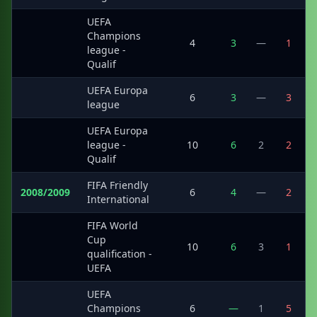
UEFA
Champions
·
4
3
—
1
league -
Qualif
UEFA Europa
·
6
3
—
3
league
UEFA Europa
·
league -
10
6
2
2
Qualif
FIFA Friendly
2008/2009
6
4
—
2
International
FIFA World
Cup
·
10
6
3
1
qualification -
UEFA
UEFA
·
Champions
6
—
1
5