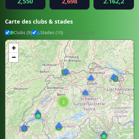
2,550
2,698
2.162,2
Carte des clubs & stades
Clubs (9)
Stades (10)
19 marqueur(s)
+
−
3
2