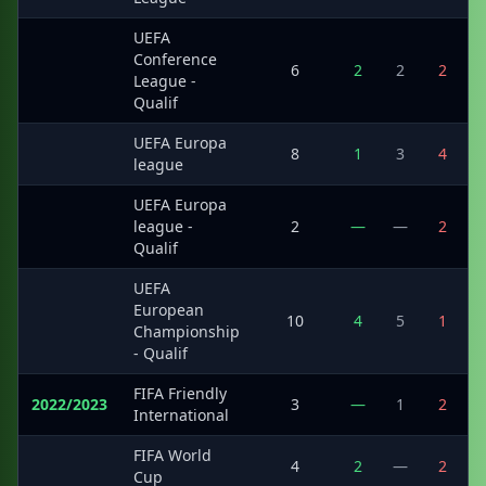
UEFA
Conference
·
6
2
2
2
League -
Qualif
UEFA Europa
·
8
1
3
4
league
UEFA Europa
·
league -
2
—
—
2
Qualif
UEFA
European
·
10
4
5
1
Championship
- Qualif
FIFA Friendly
2022/2023
3
—
1
2
International
FIFA World
·
4
2
—
2
Cup