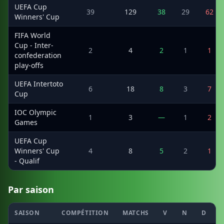
UEFA Cup
39
129
38
29
62
Winners' Cup
FIFA World
Cup - Inter-
2
4
2
1
1
confederation
play-offs
UEFA Intertoto
6
18
8
3
7
Cup
IOC Olympic
1
3
—
1
2
Games
UEFA Cup
Winners' Cup
4
8
5
2
1
- Qualif
Par saison
SAISON
COMPÉTITION
MATCHS
V
N
D