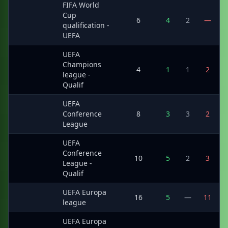
FIFA World
Cup
·
6
4
2
—
qualification -
UEFA
UEFA
Champions
·
4
1
1
2
league -
Qualif
UEFA
·
Conference
8
3
3
2
League
UEFA
Conference
·
10
5
2
3
League -
Qualif
UEFA Europa
·
16
5
—
11
league
UEFA Europa