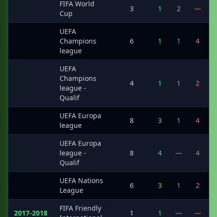
FIFA World
·
3
1
2
—
Cup
UEFA
·
Champions
6
1
1
4
league
UEFA
Champions
·
4
1
1
2
league -
Qualif
UEFA Europa
·
8
3
1
4
league
UEFA Europa
·
league -
8
4
—
4
Qualif
UEFA Nations
·
6
3
1
2
League
FIFA Friendly
2017-2018
1
1
—
—