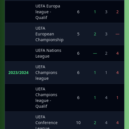
UEFA Europa
·
league -
6
1
3
2
Qualif
UEFA
·
European
5
2
3
—
Championship
UEFA Nations
·
6
—
2
4
League
UEFA
2023/2024
Champions
6
1
1
4
league
UEFA
Champions
·
6
1
4
1
league -
Qualif
UEFA
·
Conference
10
2
4
4
League