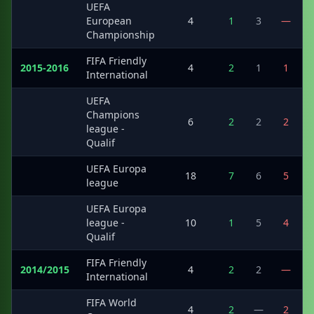
UEFA
·
European
4
1
3
—
Championship
FIFA Friendly
2015-2016
4
2
1
1
International
UEFA
Champions
·
6
2
2
2
league -
Qualif
UEFA Europa
·
18
7
6
5
league
UEFA Europa
·
league -
10
1
5
4
Qualif
FIFA Friendly
2014/2015
4
2
2
—
International
FIFA World
·
4
2
—
2