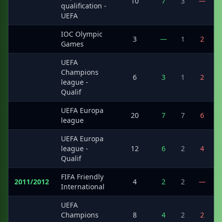
·
10
7
3
—
qualification -
UEFA
IOC Olympic
·
3
—
1
2
Games
UEFA
Champions
·
6
3
1
2
league -
Qualif
UEFA Europa
·
20
7
7
6
league
UEFA Europa
·
league -
12
6
2
4
Qualif
FIFA Friendly
2011/2012
4
2
2
—
International
UEFA
·
Champions
8
4
2
2