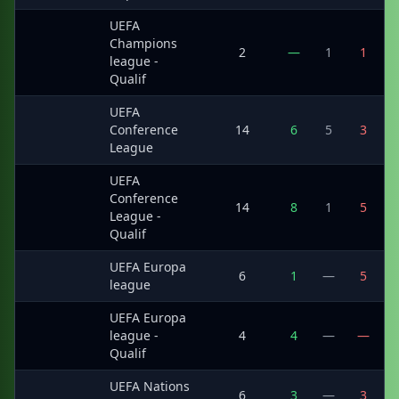
UEFA
Champions
·
2
—
1
1
league -
Qualif
UEFA
·
Conference
14
6
5
3
League
UEFA
Conference
·
14
8
1
5
League -
Qualif
UEFA Europa
·
6
1
—
5
league
UEFA Europa
·
league -
4
4
—
—
Qualif
UEFA Nations
·
6
3
—
3