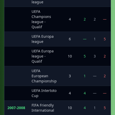
league
UEFA
Champions
·
4
2
2
—
league -
Qualif
UEFA Europa
·
6
—
1
5
league
UEFA Europa
·
league -
10
5
3
2
Qualif
UEFA
·
European
3
1
—
2
Championship
UEFA Intertoto
·
4
4
—
—
Cup
FIFA Friendly
2007-2008
10
4
1
5
International