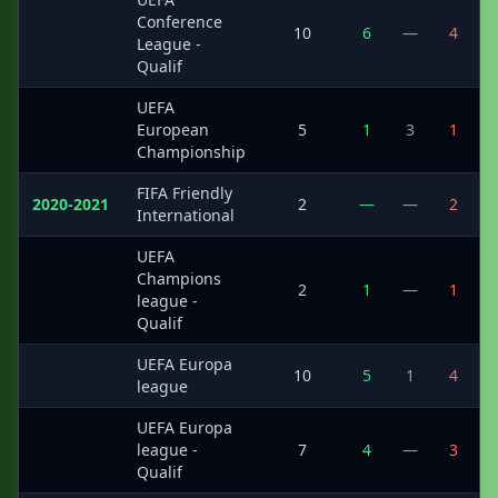
Conference
·
10
6
—
4
League -
Qualif
UEFA
·
European
5
1
3
1
Championship
FIFA Friendly
2020-2021
2
—
—
2
International
UEFA
Champions
·
2
1
—
1
league -
Qualif
UEFA Europa
·
10
5
1
4
league
UEFA Europa
·
league -
7
4
—
3
Qualif