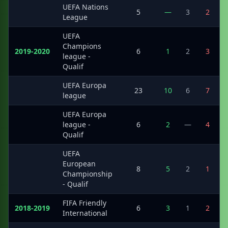
UEFA Nations
·
5
—
3
2
League
UEFA
Champions
2019-2020
6
1
2
3
league -
Qualif
UEFA Europa
·
23
10
6
7
league
UEFA Europa
·
league -
6
2
—
4
Qualif
UEFA
European
·
8
5
2
1
Championship
- Qualif
FIFA Friendly
2018-2019
6
3
1
2
International