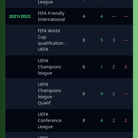
League
FIFA Friendly
2021/2022
4
4
—
—
International
FIFA World
Cup
·
8
5
3
—
qualification -
UEFA
UEFA
·
Champions
6
1
2
3
league
UEFA
Champions
·
6
4
2
—
league -
Qualif
UEFA
·
Conference
8
4
2
2
League
UEFA