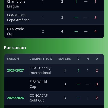
Champions
1
2
1
—
1
2
League
CONMEBOL
1
3
—
—
3
1
Copa América
FIFA World
2
4
—
—
4
3
Cup
Par saison
SAISON
COMPÉTITION
MATCHS
V
N
D
M
FIFA Friendly
2026/2027
4
1
1
2
International
FIFA World
·
3
—
—
3
Cup
CONCACAF
2025/2026
3
—
1
2
Gold Cup