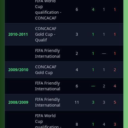
FIFA World
Cup
·
6
4
1
1
2
qualification -
CONCACAF
CONCACAF
2010-2011
Gold Cup -
3
1
1
1
Qualif
FIFA Friendly
·
2
1
—
1
International
CONCACAF
2009/2010
4
1
1
2
Gold Cup
FIFA Friendly
·
6
—
2
4
International
FIFA Friendly
2008/2009
11
3
3
5
International
FIFA World
Cup
·
8
1
4
3
qualification -