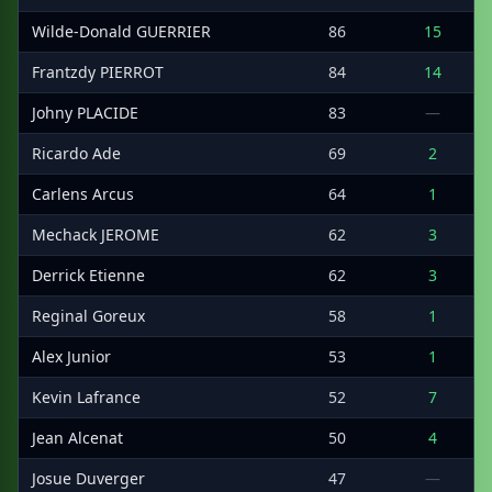
Wilde-Donald GUERRIER
86
15
Frantzdy PIERROT
84
14
Johny PLACIDE
83
—
Ricardo Ade
69
2
Carlens Arcus
64
1
Mechack JEROME
62
3
Derrick Etienne
62
3
Reginal Goreux
58
1
Alex Junior
53
1
Kevin Lafrance
52
7
Jean Alcenat
50
4
Josue Duverger
47
—