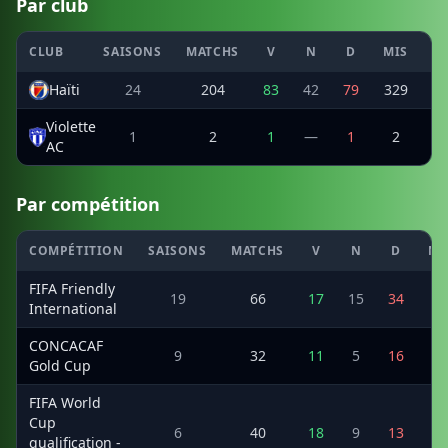
Par club
CLUB
SAISONS
MATCHS
V
N
D
MIS
E
Haïti
24
204
83
42
79
329
2
Violette
1
2
1
—
1
2
AC
Par compétition
COMPÉTITION
SAISONS
MATCHS
V
N
D
MI
FIFA Friendly
19
66
17
15
34
7
International
CONCACAF
9
32
11
5
16
3
Gold Cup
FIFA World
Cup
6
40
18
9
13
7
qualification -