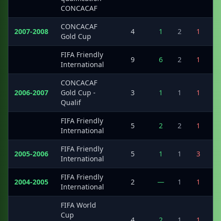
CONCACAF
CONCACAF
2007-2008
4
1
2
1
Gold Cup
FIFA Friendly
·
9
6
2
1
1
International
CONCACAF
2006-2007
Gold Cup -
3
1
1
1
Qualif
FIFA Friendly
·
5
2
2
1
International
FIFA Friendly
2005-2006
5
1
1
3
International
FIFA Friendly
2004-2005
2
—
1
1
International
FIFA World
Cup
·
4
2
1
1