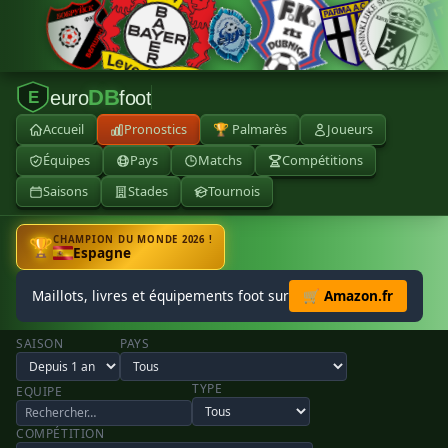
DB
euro
foot
E
Accueil
Pronostics
🏆 Palmarès
Joueurs
Équipes
Pays
Matchs
Compétitions
Saisons
Stades
Tournois
CHAMPION DU MONDE 2026 !
🏆
Espagne
Maillots, livres et équipements foot sur
🛒 Amazon.fr
SAISON
PAYS
TYPE
EQUIPE
COMPÉTITION