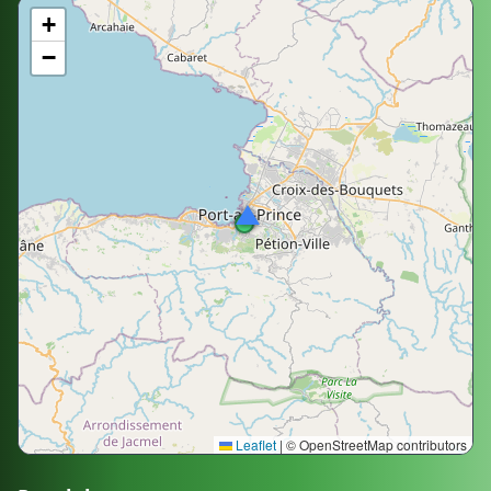
+
−
Leaflet
|
© OpenStreetMap contributors