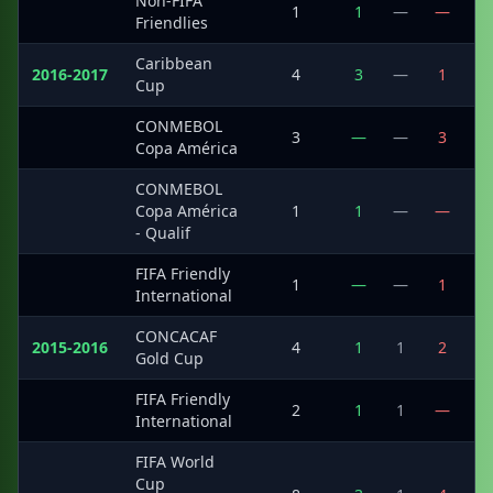
Non-FIFA
·
1
1
—
—
Friendlies
Caribbean
2016-2017
4
3
—
1
1
Cup
CONMEBOL
·
3
—
—
3
Copa América
CONMEBOL
·
Copa América
1
1
—
—
- Qualif
FIFA Friendly
·
1
—
—
1
International
CONCACAF
2015-2016
4
1
1
2
Gold Cup
FIFA Friendly
·
2
1
1
—
International
FIFA World
Cup