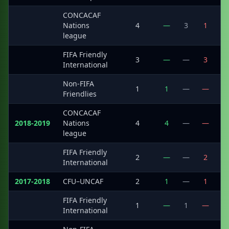
CONCACAF
·
Nations
4
—
3
1
league
FIFA Friendly
·
3
—
—
3
International
Non-FIFA
·
1
1
—
—
Friendlies
CONCACAF
2018-2019
Nations
4
4
—
—
1
league
FIFA Friendly
·
2
—
—
2
International
2017-2018
CFU–UNCAF
2
1
—
1
FIFA Friendly
·
1
—
1
—
International