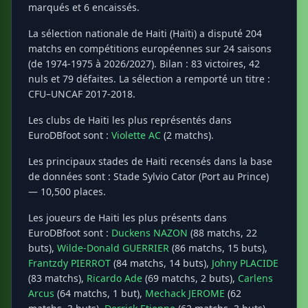
marqués et 6 encaissés.
La sélection nationale de Haiti (Haïti) a disputé 204
matchs en compétitions européennes sur 24 saisons
(de 1974-1975 à 2026/2027). Bilan : 83 victoires, 42
nuls et 79 défaites. La sélection a remporté un titre :
CFU–UNCAF 2017-2018.
Les clubs de Haiti les plus représentés dans
EuroDBfoot sont :
Violette AC
(2 matchs).
Les principaux stades de Haiti recensés dans la base
de données sont : Stade Sylvio Cator (Port au Prince)
— 10,500 places.
Les joueurs de Haiti les plus présents dans
EuroDBfoot sont :
Duckens NAZON
(88 matchs, 22
buts),
Wilde-Donald GUERRIER
(86 matchs, 15 buts),
Frantzdy PIERROT
(84 matchs, 14 buts),
Johny PLACIDE
(83 matchs),
Ricardo Ade
(69 matchs, 2 buts),
Carlens
Arcus
(64 matchs, 1 but),
Mechack JEROME
(62