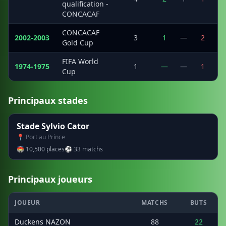
qualification -
CONCACAF
CONCACAF
2002-2003
3
1
—
2
Gold Cup
FIFA World
1974-1975
1
—
—
1
Cup
Principaux stades
Stade Sylvio Cator
📍 Port au Prince
🏟 10,500 places
⚽ 33 matchs
Principaux joueurs
JOUEUR
MATCHS
BUTS
Duckens NAZON
88
22