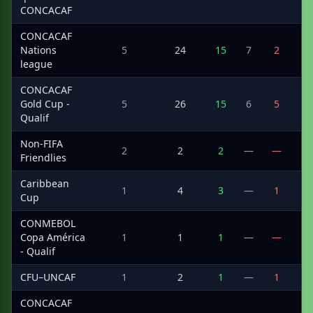
CONCACAF
CONCACAF
Nations
5
24
15
7
2
7
league
CONCACAF
Gold Cup -
5
26
15
6
5
4
Qualif
Non-FIFA
2
2
2
—
—
4
Friendlies
Caribbean
1
4
3
—
1
1
Cup
CONMEBOL
Copa América
1
1
1
—
—
1
- Qualif
CFU–UNCAF
1
2
1
—
1
3
CONCACAF