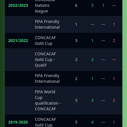
2022/2023
Nations
6
5
1
—
2
league
FIFA Friendly
·
1
—
—
1
International
CONCACAF
2021/2022
3
1
—
2
Gold Cup
CONCACAF
·
Gold Cup -
2
2
—
—
1
Qualif
FIFA Friendly
·
2
1
—
1
International
FIFA World
Cup
·
5
3
—
2
1
qualification -
CONCACAF
CONCACAF
2019-2020
5
4
—
1
Gold Cup