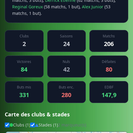
matchs, 3 buts),
Derrick Etienne
(62 matchs, 3 buts),
Reginal Goreux
(58 matchs, 1 but),
Alex Junior
(53
matchs, 1 but).
Clubs
Saisons
Matchs
2
24
206
Victoires
Nuls
Défaites
84
42
80
Buts mis
Buts enc.
EDBF
331
280
147,9
Carte des clubs & stades
Clubs (1)
Stades (1)
2 marqueur(s)