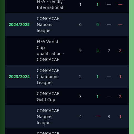
FIFA Friendly
·
1
1
—
—
International
CONCACAF
2024/2025
Nations
6
6
—
—
2
league
FIFA World
Cup
·
9
5
2
2
1
qualification -
CONCACAF
CONCACAF
2023/2024
Champions
2
1
—
1
League
CONCACAF
·
3
1
—
2
Gold Cup
CONCACAF
·
Nations
4
—
3
1
league
CONCACAF