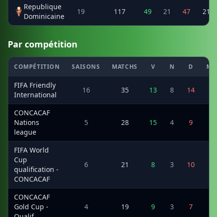
Republique
19
117
49
21
47
215
Dominicaine
Par compétition
COMPÉTITION
SAISONS
MATCHS
V
N
D
MI
FIFA Friendly
16
35
13
8
14
48
International
CONCACAF
Nations
5
28
15
4
9
63
league
FIFA World
Cup
6
21
8
3
10
38
qualification -
CONCACAF
CONCACAF
Gold Cup -
4
19
9
3
7
53
Qualif