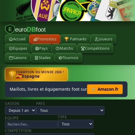
DB
euro
foot
E
Accueil
Pronostics
🏆 Palmarès
Joueurs
Équipes
Pays
Matchs
Compétitions
Saisons
Stades
Tournois
CHAMPION DU MONDE 2026 !
🏆
Espagne
Maillots, livres et équipements foot sur
🛒 Amazon.fr
SAISON
PAYS
TYPE
EQUIPE
COMPÉTITION