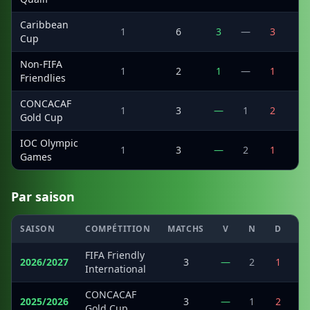
Caribbean
1
6
3
—
3
7
Cup
Non-FIFA
1
2
1
—
1
1
Friendlies
CONCACAF
1
3
—
1
2
3
Gold Cup
IOC Olympic
1
3
—
2
1
2
Games
Par saison
SAISON
COMPÉTITION
MATCHS
V
N
D
M
FIFA Friendly
2026/2027
3
—
2
1
International
CONCACAF
2025/2026
3
—
1
2
Gold Cup