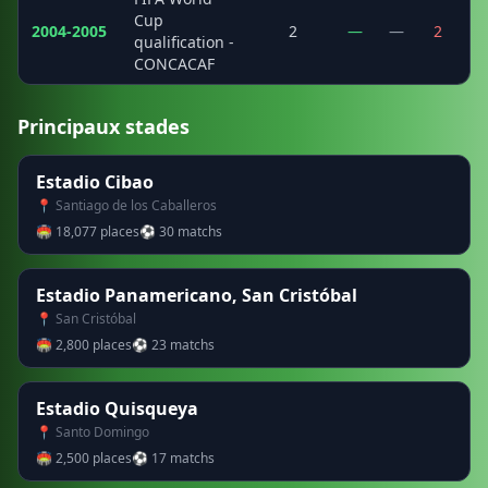
Cup
2004-2005
2
—
—
2
qualification -
CONCACAF
Principaux stades
Estadio Cibao
📍 Santiago de los Caballeros
🏟 18,077 places
⚽ 30 matchs
Estadio Panamericano, San Cristóbal
📍 San Cristóbal
🏟 2,800 places
⚽ 23 matchs
Estadio Quisqueya
📍 Santo Domingo
🏟 2,500 places
⚽ 17 matchs