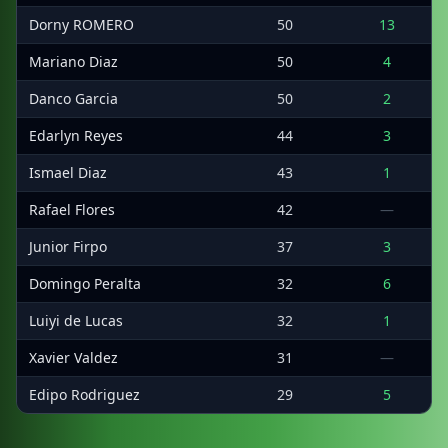
Dorny ROMERO
50
13
Mariano Diaz
50
4
Danco Garcia
50
2
Edarlyn Reyes
44
3
Ismael Diaz
43
1
Rafael Flores
42
—
Junior Firpo
37
3
Domingo Peralta
32
6
Luiyi de Lucas
32
1
Xavier Valdez
31
—
Edipo Rodriguez
29
5