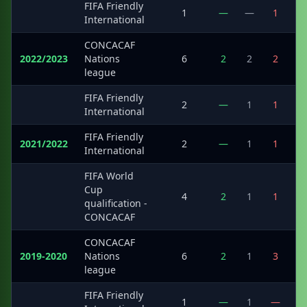
FIFA Friendly
·
1
—
—
1
International
CONCACAF
2022/2023
Nations
6
2
2
2
league
FIFA Friendly
·
2
—
1
1
International
FIFA Friendly
2021/2022
2
—
1
1
International
FIFA World
Cup
·
4
2
1
1
qualification -
CONCACAF
CONCACAF
2019-2020
Nations
6
2
1
3
league
FIFA Friendly
·
1
—
1
—