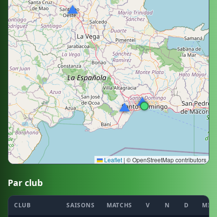
Leaflet
|
© OpenStreetMap contributors
Par club
CLUB
SAISONS
MATCHS
V
N
D
MIS