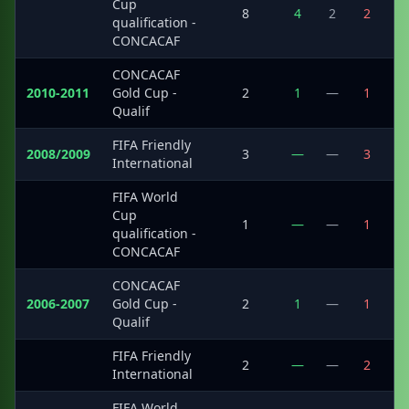
Cup
·
8
4
2
2
1
qualification -
CONCACAF
CONCACAF
2010-2011
Gold Cup -
2
1
—
1
1
Qualif
FIFA Friendly
2008/2009
3
—
—
3
International
FIFA World
Cup
·
1
—
—
1
qualification -
CONCACAF
CONCACAF
2006-2007
Gold Cup -
2
1
—
1
Qualif
FIFA Friendly
·
2
—
—
2
International
FIFA World