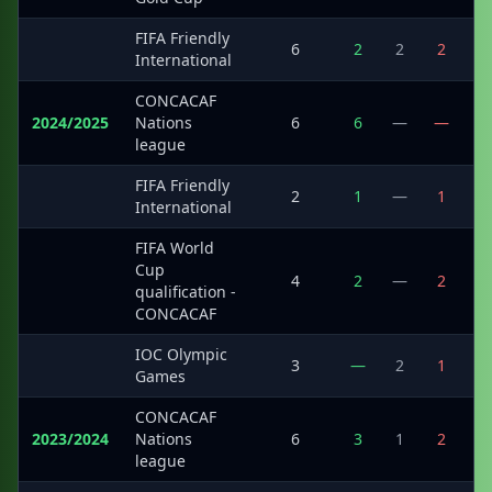
FIFA Friendly
·
6
2
2
2
International
CONCACAF
2024/2025
Nations
6
6
—
—
2
league
FIFA Friendly
·
2
1
—
1
International
FIFA World
Cup
·
4
2
—
2
1
qualification -
CONCACAF
IOC Olympic
·
3
—
2
1
Games
CONCACAF
2023/2024
Nations
6
3
1
2
1
league