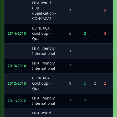
FIFA World
Cup
·
2
—
—
2
qualification -
CONCACAF
CONCACAF
2014/2015
Gold Cup -
6
2
1
3
1
Qualif
FIFA Friendly
·
1
—
1
—
International
FIFA Friendly
2013/2014
2
1
—
1
International
CONCACAF
2012/2013
Gold Cup -
9
5
2
2
1
Qualif
FIFA Friendly
2011/2012
2
2
—
—
International
FIFA World