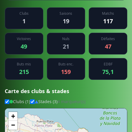
Clubs
Saisons
Matchs
1
19
117
Victoires
Nuls
Défaites
49
21
47
Buts mis
Buts enc.
EDBF
215
159
75,1
Carte des clubs & stades
Clubs (1)
Stades (3)
4 marqueur(s)
+
−