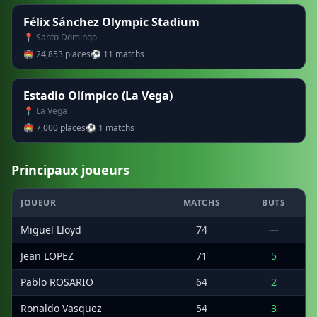
Félix Sánchez Olympic Stadium
📍 Santo Domingo
🏟 24,853 places
⚽ 11 matchs
Estadio Olímpico (La Vega)
📍 La Vega
🏟 7,000 places
⚽ 1 matchs
Principaux joueurs
JOUEUR
MATCHS
BUTS
Miguel Lloyd
74
—
Jean LOPEZ
71
5
Pablo ROSARIO
64
2
Ronaldo Vasquez
54
3