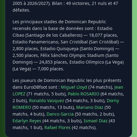
2005 à 2026/2027). Bilan : 49 victoires, 21 nuls et 47
défaites.
Les principaux stades de Dominican Republic
recensés dans la base de données sont : Estadio
Cibao (Santiago de los Caballeros) — 18,077 places,
Estadio Panamericano, San Cristóbal (San Cristóbal) —
2,800 places, Estadio Quisqueya (Santo Domingo) —
2,500 places, Félix Sánchez Olympic Stadium (Santo
Domingo) — 24,853 places, Estadio Olímpico (La Vega)
(La Vega) — 7,000 places.
Les joueurs de Dominican Republic les plus présents
dans EuroDBfoot sont :
Miguel Lloyd
(74 matchs),
Jean
LOPEZ
(71 matchs, 5 buts),
Pablo ROSARIO
(64 matchs,
2 buts),
Ronaldo Vasquez
(54 matchs, 3 buts),
Dorny
ROMERO
(50 matchs, 13 buts),
Mariano Diaz
(50
matchs, 4 buts),
Danco Garcia
(50 matchs, 2 buts),
Edarlyn Reyes
(44 matchs, 3 buts),
Ismael Diaz
(43
matchs, 1 but),
Rafael Flores
(42 matchs).