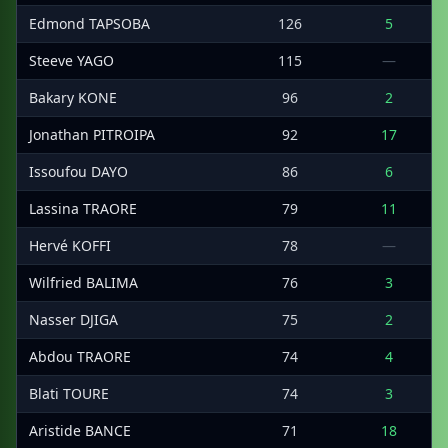
Edmond TAPSOBA
126
5
Steeve YAGO
115
—
Bakary KONE
96
2
Jonathan PITROIPA
92
17
Issoufou DAYO
86
6
Lassina TRAORE
79
11
Hervé KOFFI
78
—
Wilfried BALIMA
76
3
Nasser DJIGA
75
2
Abdou TRAORE
74
4
Blati TOURE
74
3
Aristide BANCE
71
18