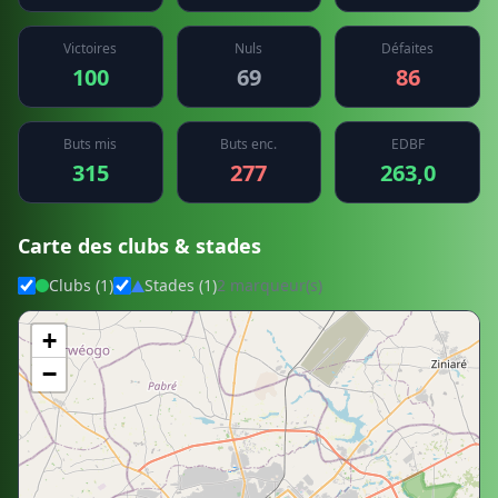
Victoires
Nuls
Défaites
100
69
86
Buts mis
Buts enc.
EDBF
315
277
263,0
Carte des clubs & stades
Clubs (1)
Stades (1)
2 marqueur(s)
+
−