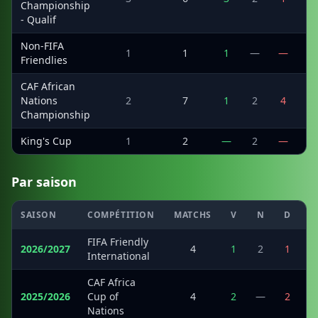
Championship
- Qualif
Non-FIFA
1
1
1
—
—
2
Friendlies
CAF African
Nations
2
7
1
2
4
6
Championship
King's Cup
1
2
—
2
—
3
Par saison
SAISON
COMPÉTITION
MATCHS
V
N
D
M
FIFA Friendly
2026/2027
4
1
2
1
International
CAF Africa
2025/2026
Cup of
4
2
—
2
Nations