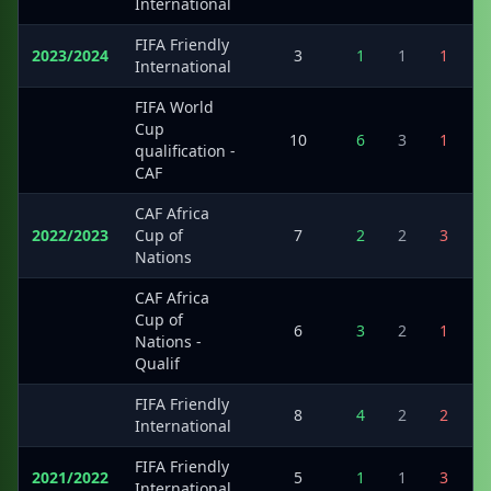
International
FIFA Friendly
2023/2024
3
1
1
1
International
FIFA World
Cup
·
10
6
3
1
qualification -
CAF
CAF Africa
2022/2023
Cup of
7
2
2
3
Nations
CAF Africa
Cup of
·
6
3
2
1
Nations -
Qualif
FIFA Friendly
·
8
4
2
2
International
FIFA Friendly
2021/2022
5
1
1
3
International