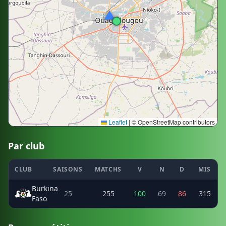
Leaflet
|
© OpenStreetMap contributors
Par club
CLUB
SAISONS
MATCHS
V
N
D
MIS
Burkina
25
255
100
69
86
315
Faso