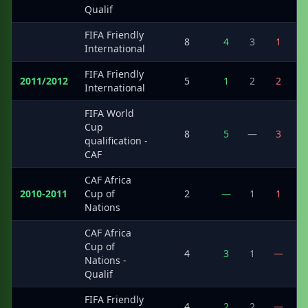
Qualif
FIFA Friendly
·
8
4
3
1
International
FIFA Friendly
2011/2012
5
1
2
2
International
FIFA World
Cup
·
8
5
—
3
qualification -
CAF
CAF Africa
2010-2011
Cup of
2
—
1
1
Nations
CAF Africa
Cup of
·
4
3
1
—
Nations -
Qualif
FIFA Friendly
·
4
2
2
—