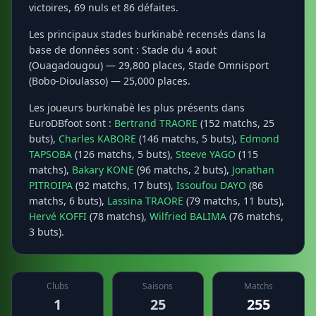
victoires, 69 nuls et 86 défaites.
Les principaux stades burkinabè recensés dans la
base de données sont : Stade du 4 aout
(Ouagadougou) — 29,800 places, Stade Omnisport
(Bobo-Dioulasso) — 25,000 places.
Les joueurs burkinabè les plus présents dans
EuroDBfoot sont :
Bertrand TRAORE
(152 matchs, 25
buts),
Charles KABORE
(146 matchs, 5 buts),
Edmond
TAPSOBA
(126 matchs, 5 buts),
Steeve YAGO
(115
matchs),
Bakary KONE
(96 matchs, 2 buts),
Jonathan
PITROIPA
(92 matchs, 17 buts),
Issoufou DAYO
(86
matchs, 6 buts),
Lassina TRAORE
(79 matchs, 11 buts),
Hervé KOFFI
(78 matchs),
Wilfried BALIMA
(76 matchs,
3 buts).
Clubs
Saisons
Matchs
1
25
255