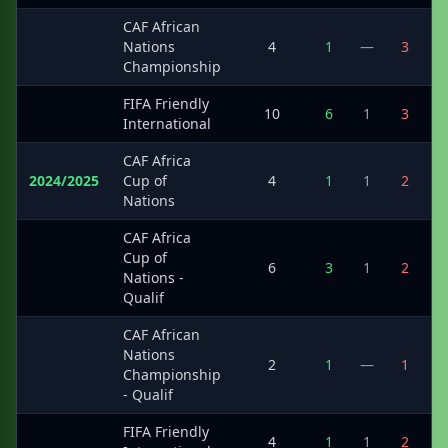
CAF African
·
Nations
4
1
—
3
Championship
FIFA Friendly
·
10
6
1
3
International
CAF Africa
2024/2025
Cup of
4
1
1
2
Nations
CAF Africa
Cup of
·
6
3
1
2
Nations -
Qualif
CAF African
Nations
·
2
1
—
1
Championship
- Qualif
FIFA Friendly
·
4
1
1
2