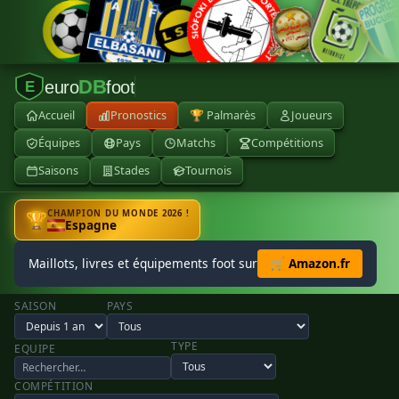
DB
euro
foot
E
Accueil
Pronostics
🏆 Palmarès
Joueurs
Équipes
Pays
Matchs
Compétitions
Saisons
Stades
Tournois
CHAMPION DU MONDE 2026 !
🏆
Espagne
Maillots, livres et équipements foot sur
🛒 Amazon.fr
SAISON
PAYS
TYPE
EQUIPE
COMPÉTITION