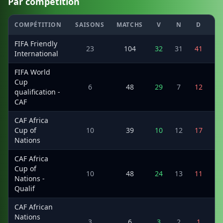
Par compétition
COMPÉTITION
SAISONS
MATCHS
V
N
D
MI
FIFA Friendly
23
104
32
31
41
10
International
FIFA World
Cup
6
48
29
7
12
8
qualification -
CAF
CAF Africa
Cup of
10
39
10
12
17
3
Nations
CAF Africa
Cup of
10
48
24
13
11
6
Nations -
Qualif
CAF African
Nations
3
6
3
2
1
9