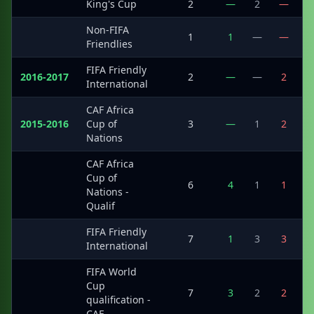
·
King's Cup
2
—
2
—
Non-FIFA
·
1
1
—
—
Friendlies
FIFA Friendly
2016-2017
2
—
—
2
International
CAF Africa
2015-2016
Cup of
3
—
1
2
Nations
CAF Africa
Cup of
·
6
4
1
1
Nations -
Qualif
FIFA Friendly
·
7
1
3
3
International
FIFA World
Cup
·
7
3
2
2
qualification -
CAF