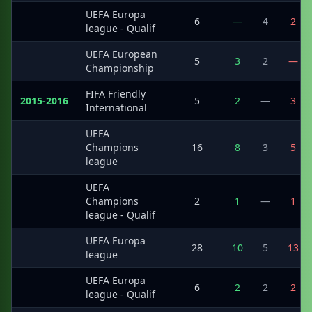
UEFA Europa
·
6
—
4
2
league - Qualif
UEFA European
·
5
3
2
—
Championship
FIFA Friendly
2015-2016
5
2
—
3
International
UEFA
·
Champions
16
8
3
5
league
UEFA
·
Champions
2
1
—
1
league - Qualif
UEFA Europa
·
28
10
5
13
league
UEFA Europa
·
6
2
2
2
league - Qualif