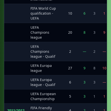
FIFA World Cup
·
qualification -
10
6
3
1
UEFA
UEFA
·
Champions
20
8
3
9
league
UEFA
·
Champions
2
—
2
—
league - Qualif
UEFA Europa
·
27
9
8
10
league
UEFA Europa
·
6
3
3
—
league - Qualif
UEFA European
·
5
3
1
1
Championship
FIFA Friendly
2011/2012
4
2
1
1