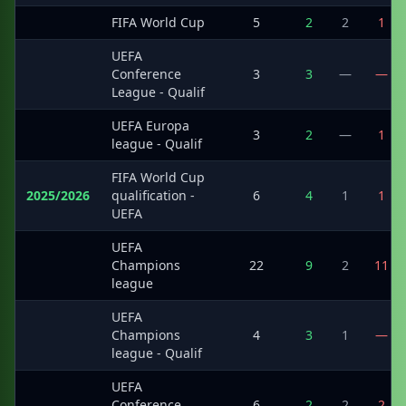
·
FIFA World Cup
5
2
2
1
UEFA
·
Conference
3
3
—
—
League - Qualif
UEFA Europa
·
3
2
—
1
league - Qualif
FIFA World Cup
2025/2026
qualification -
6
4
1
1
UEFA
UEFA
·
Champions
22
9
2
11
league
UEFA
·
Champions
4
3
1
—
league - Qualif
UEFA
·
Conference
6
2
2
2