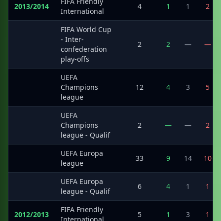
FIFA Friendly
2013/2014
4
1
1
2
International
FIFA World Cup
- Inter-
·
2
2
—
—
confederation
play-offs
UEFA
·
Champions
12
4
3
5
league
UEFA
·
Champions
2
—
—
2
league - Qualif
UEFA Europa
·
33
9
14
10
league
UEFA Europa
·
6
4
1
1
league - Qualif
FIFA Friendly
2012/2013
5
1
3
1
International