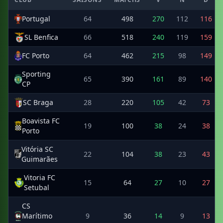
Portugal
64
498
270
112
116
SL Benfica
66
518
240
119
159
FC Porto
64
462
215
98
149
Sporting
65
390
161
89
140
CP
SC Braga
28
220
105
42
73
Boavista FC
19
100
38
24
38
Porto
Vitória SC
22
104
38
23
43
Guimarães
Vitoria FC
15
64
27
10
27
Setubal
CS
Marítimo
9
36
14
9
13