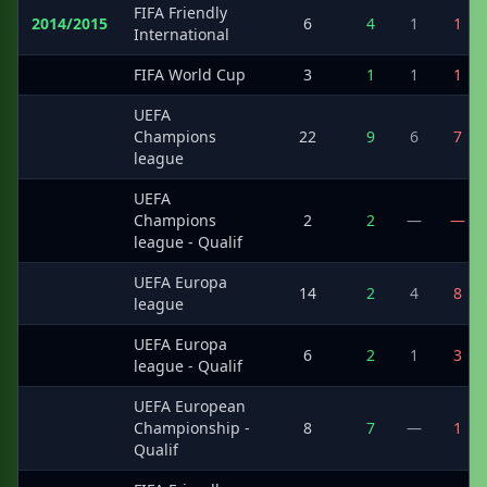
FIFA Friendly
2014/2015
6
4
1
1
International
·
FIFA World Cup
3
1
1
1
UEFA
·
Champions
22
9
6
7
league
UEFA
·
Champions
2
2
—
—
league - Qualif
UEFA Europa
·
14
2
4
8
league
UEFA Europa
·
6
2
1
3
league - Qualif
UEFA European
·
Championship -
8
7
—
1
Qualif