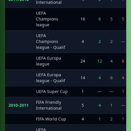
International
UEFA
·
Champions
16
6
5
5
league
UEFA
·
Champions
4
2
2
—
league - Qualif
UEFA Europa
·
24
12
4
8
league
UEFA Europa
·
14
4
6
4
league - Qualif
·
UEFA Super Cup
1
—
—
1
FIFA Friendly
2010-2011
5
4
1
—
International
·
FIFA World Cup
4
1
2
1
UEFA