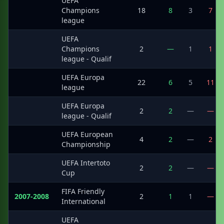
UEFA
·
Champions
18
8
3
7
league
UEFA
·
Champions
2
—
1
1
league - Qualif
UEFA Europa
·
22
6
5
11
league
UEFA Europa
·
2
2
—
—
league - Qualif
UEFA European
·
4
2
—
2
Championship
UEFA Intertoto
·
2
2
—
—
Cup
FIFA Friendly
2007-2008
2
1
1
—
International
UEFA