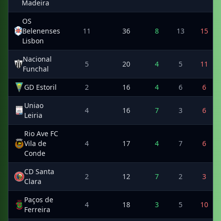
Madeira
OS
Belenenses
11
36
8
13
15
Lisbon
Nacional
5
20
4
5
11
Funchal
GD Estoril
2
16
4
6
6
Uniao
4
16
7
3
6
Leiria
Rio Ave FC
Vila de
4
17
4
7
6
Conde
CD Santa
2
12
7
2
3
Clara
Paços de
4
18
3
5
10
Ferreira