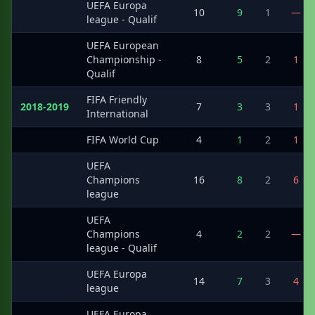
UEFA Europa
·
10
9
1
—
league - Qualif
UEFA European
·
Championship -
8
5
2
1
Qualif
FIFA Friendly
2018-2019
7
3
3
1
International
·
FIFA World Cup
4
1
2
1
UEFA
·
Champions
16
8
2
6
league
UEFA
·
Champions
4
2
2
—
league - Qualif
UEFA Europa
·
14
7
3
4
league
UEFA Europa