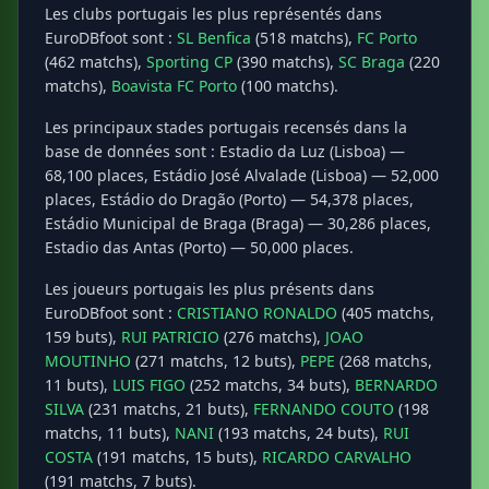
Les clubs portugais les plus représentés dans
EuroDBfoot sont :
SL Benfica
(518 matchs),
FC Porto
(462 matchs),
Sporting CP
(390 matchs),
SC Braga
(220
matchs),
Boavista FC Porto
(100 matchs).
Les principaux stades portugais recensés dans la
base de données sont : Estadio da Luz (Lisboa) —
68,100 places, Estádio José Alvalade (Lisboa) — 52,000
places, Estádio do Dragão (Porto) — 54,378 places,
Estádio Municipal de Braga (Braga) — 30,286 places,
Estadio das Antas (Porto) — 50,000 places.
Les joueurs portugais les plus présents dans
EuroDBfoot sont :
CRISTIANO RONALDO
(405 matchs,
159 buts),
RUI PATRICIO
(276 matchs),
JOAO
MOUTINHO
(271 matchs, 12 buts),
PEPE
(268 matchs,
11 buts),
LUIS FIGO
(252 matchs, 34 buts),
BERNARDO
SILVA
(231 matchs, 21 buts),
FERNANDO COUTO
(198
matchs, 11 buts),
NANI
(193 matchs, 24 buts),
RUI
COSTA
(191 matchs, 15 buts),
RICARDO CARVALHO
(191 matchs, 7 buts).