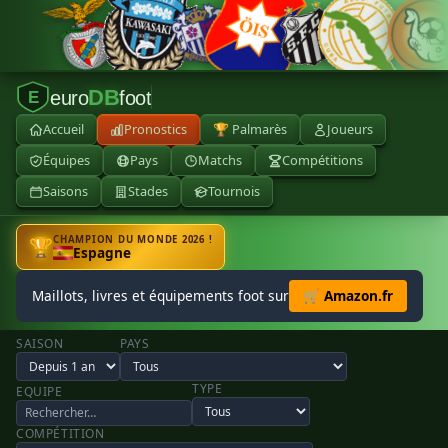
DB
euro
foot
E
Accueil
Pronostics
🏆 Palmarès
Joueurs
Équipes
Pays
Matchs
Compétitions
Saisons
Stades
Tournois
CHAMPION DU MONDE 2026 !
🏆
Espagne
Maillots, livres et équipements foot sur
🛒 Amazon.fr
SAISON
PAYS
TYPE
EQUIPE
COMPÉTITION