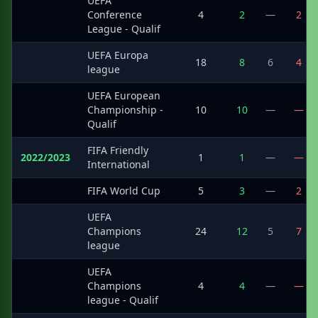
UEFA
·
Conference
4
2
—
2
League - Qualif
UEFA Europa
·
18
8
6
4
league
UEFA European
·
Championship -
10
10
—
—
Qualif
FIFA Friendly
2022/2023
1
1
—
—
International
·
FIFA World Cup
5
3
—
2
UEFA
·
Champions
24
12
5
7
league
UEFA
·
Champions
4
4
—
—
league - Qualif