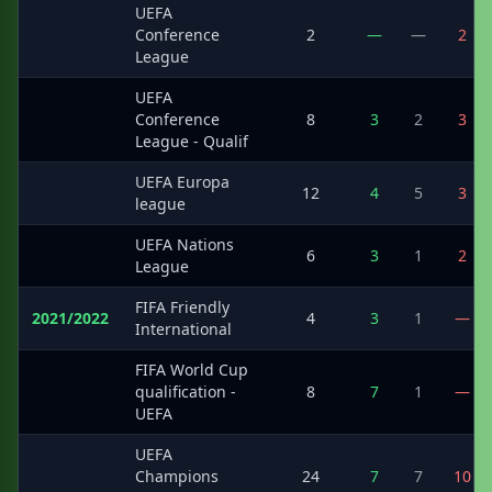
UEFA
·
Conference
2
—
—
2
League
UEFA
·
Conference
8
3
2
3
League - Qualif
UEFA Europa
·
12
4
5
3
league
UEFA Nations
·
6
3
1
2
League
FIFA Friendly
2021/2022
4
3
1
—
International
FIFA World Cup
·
qualification -
8
7
1
—
UEFA
UEFA
·
Champions
24
7
7
10