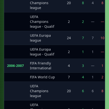
·
Champions
20
8
4
8
league
UEFA
·
Champions
2
2
—
—
league - Qualif
UEFA Europa
·
24
7
7
10
league
UEFA Europa
·
2
1
1
—
league - Qualif
FIFA Friendly
2006-2007
4
3
—
1
International
·
FIFA World Cup
7
4
1
2
UEFA
·
Champions
20
6
6
8
league
UEFA