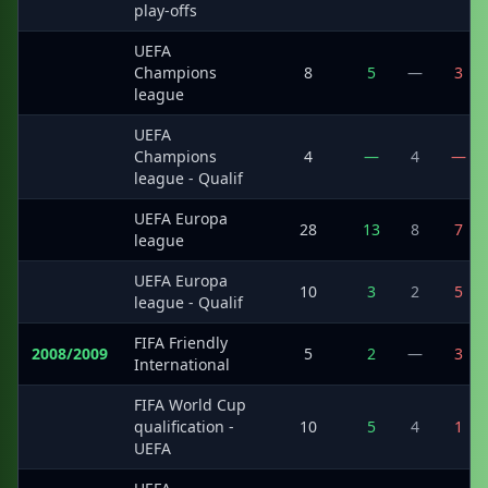
play-offs
UEFA
·
Champions
8
5
—
3
league
UEFA
·
Champions
4
—
4
—
league - Qualif
UEFA Europa
·
28
13
8
7
league
UEFA Europa
·
10
3
2
5
league - Qualif
FIFA Friendly
2008/2009
5
2
—
3
International
FIFA World Cup
·
qualification -
10
5
4
1
UEFA