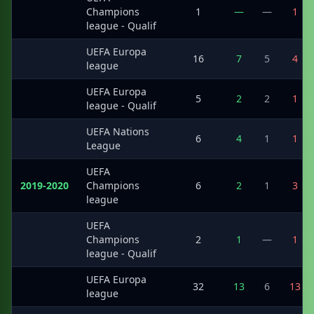
·
Champions
1
—
—
1
league - Qualif
UEFA Europa
·
16
7
5
4
league
UEFA Europa
·
5
2
2
1
league - Qualif
UEFA Nations
·
6
4
1
1
League
UEFA
2019-2020
Champions
6
2
1
3
league
UEFA
·
Champions
2
1
—
1
league - Qualif
UEFA Europa
·
32
13
6
13
league