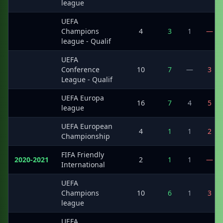
league
UEFA
·
Champions
4
3
1
—
league - Qualif
UEFA
·
Conference
10
7
—
3
League - Qualif
UEFA Europa
·
16
7
4
5
league
UEFA European
·
4
1
1
2
Championship
FIFA Friendly
2020-2021
2
1
1
—
International
UEFA
·
Champions
10
6
1
3
league
UEFA