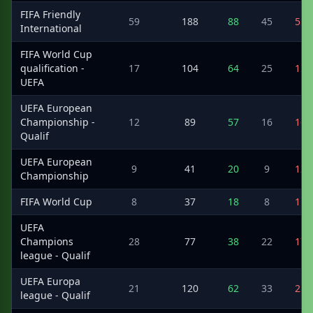
FIFA Friendly
59
188
88
45
55
International
FIFA World Cup
qualification -
17
104
64
25
15
UEFA
UEFA European
Championship -
12
89
57
16
16
Qualif
UEFA European
9
41
20
9
12
Championship
FIFA World Cup
8
37
18
8
11
UEFA
Champions
28
77
38
22
17
league - Qualif
UEFA Europa
21
120
62
33
25
league - Qualif