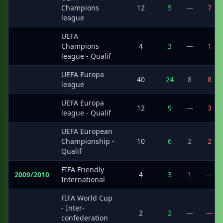
·
Champions
12
5
—
7
league
UEFA
·
Champions
4
3
—
1
league - Qualif
UEFA Europa
·
40
24
8
8
league
UEFA Europa
·
12
9
—
3
league - Qualif
UEFA European
·
Championship -
10
6
2
2
Qualif
FIFA Friendly
2009/2010
4
3
1
—
International
FIFA World Cup
- Inter-
·
2
2
—
—
confederation