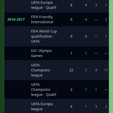
UEFA Europa
·
8
4
3
1
league - Qualif
FIFA Friendly
2016-2017
6
4
—
2
International
FIFA World Cup
·
qualification -
9
8
—
1
UEFA
IOC Olympic
·
1
1
—
—
Games
UEFA
·
Champions
22
7
4
11
league
UEFA
·
Champions
2
1
1
—
league - Qualif
UEFA Europa
·
6
1
3
2
league