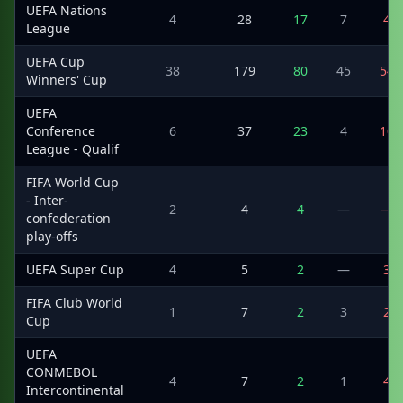
UEFA Nations
4
28
17
7
4
League
UEFA Cup
38
179
80
45
54
Winners' Cup
UEFA
Conference
6
37
23
4
10
League - Qualif
FIFA World Cup
- Inter-
2
4
4
—
—
confederation
play-offs
UEFA Super Cup
4
5
2
—
3
FIFA Club World
1
7
2
3
2
Cup
UEFA
CONMEBOL
4
7
2
1
4
Intercontinental