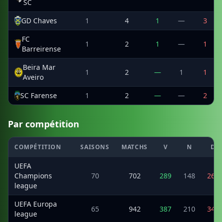
SC
GD Chaves
1
4
1
—
3
FC
1
2
1
—
1
Barreirense
Beira Mar
1
2
—
1
1
Aveiro
SC Farense
1
2
—
—
2
Par compétition
COMPÉTITION
SAISONS
MATCHS
V
N
D
UEFA
Champions
70
702
289
148
265
league
UEFA Europa
65
942
387
210
345
league