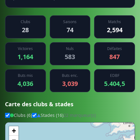
Clubs
Saisons
Matchs
28
74
2,594
Victoires
Nuls
Défaites
1,164
583
847
Buts mis
Buts enc.
EDBF
4,036
3,039
5.404,5
Carte des clubs & stades
Clubs (6)
Stades (16)
22 marqueur(s)
+