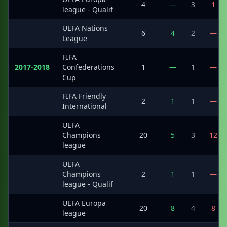
·
4
—
3
1
league - Qualif
UEFA Nations
·
6
4
2
—
League
FIFA
2017-2018
Confederations
1
—
1
—
Cup
FIFA Friendly
·
2
1
1
—
International
UEFA
·
Champions
20
5
3
12
league
UEFA
·
Champions
2
1
1
—
league - Qualif
UEFA Europa
·
20
8
4
8
league