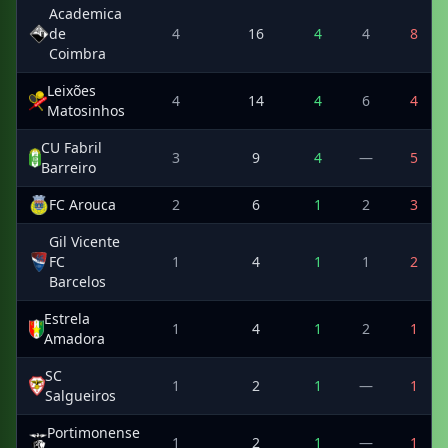
Academica
de
4
16
4
4
8
Coimbra
Leixões
4
14
4
6
4
Matosinhos
CU Fabril
3
9
4
—
5
Barreiro
FC Arouca
2
6
1
2
3
Gil Vicente
FC
1
4
1
1
2
Barcelos
Estrela
1
4
1
2
1
Amadora
SC
1
2
1
—
1
Salgueiros
Portimonense
1
2
1
—
1