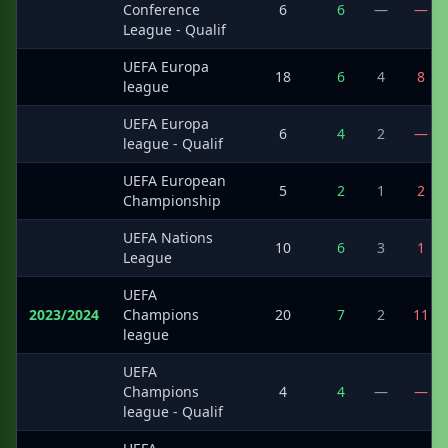
·
Conference
6
6
—
—
League - Qualif
UEFA Europa
·
18
6
4
8
league
UEFA Europa
·
6
4
2
—
league - Qualif
UEFA European
·
5
2
1
2
Championship
UEFA Nations
·
10
6
3
1
League
UEFA
2023/2024
Champions
20
7
2
11
league
UEFA
·
Champions
4
4
—
—
league - Qualif