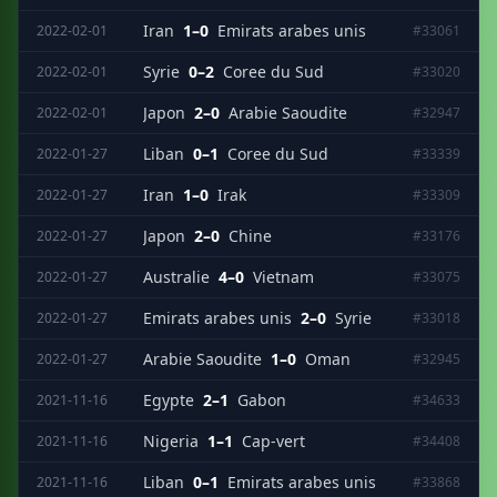
Iran
1–0
Emirats arabes unis
2022-02-01
#33061
Syrie
0–2
Coree du Sud
2022-02-01
#33020
Japon
2–0
Arabie Saoudite
2022-02-01
#32947
Liban
0–1
Coree du Sud
2022-01-27
#33339
Iran
1–0
Irak
2022-01-27
#33309
Japon
2–0
Chine
2022-01-27
#33176
Australie
4–0
Vietnam
2022-01-27
#33075
Emirats arabes unis
2–0
Syrie
2022-01-27
#33018
Arabie Saoudite
1–0
Oman
2022-01-27
#32945
Egypte
2–1
Gabon
2021-11-16
#34633
Nigeria
1–1
Cap-vert
2021-11-16
#34408
Liban
0–1
Emirats arabes unis
2021-11-16
#33868