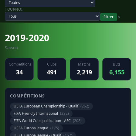
TOURNOI
Filtrer
✕
2019-2020
Saison
Compétitions
Clubs
Matchs
Buts
34
491
2,219
6,155
COMPÉTITIONS
UEFA European Championship - Qualif
(262)
FIFA Friendly International
(232)
FIFA World Cup qualification - AFC
(208)
UEFA Europa league
(175)
UEFA Europa league - Qualif
(157)