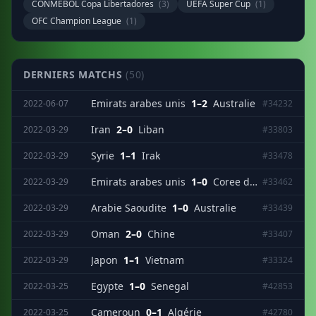
CONMEBOL Copa Libertadores
(3)
UEFA Super Cup
(1)
OFC Champion League
(1)
DERNIERS MATCHS
(50)
Emirats arabes unis
1–2
Australie
2022-06-07
#34232
Iran
2–0
Liban
2022-03-29
#33803
Syrie
1–1
Irak
2022-03-29
#33478
Emirats arabes unis
1–0
Coree du Sud
2022-03-29
#33462
Arabie Saoudite
1–0
Australie
2022-03-29
#33439
Oman
2–0
Chine
2022-03-29
#33407
Japon
1–1
Vietnam
2022-03-29
#33324
Egypte
1–0
Senegal
2022-03-25
#42853
Cameroun
0–1
Algérie
2022-03-25
#42780