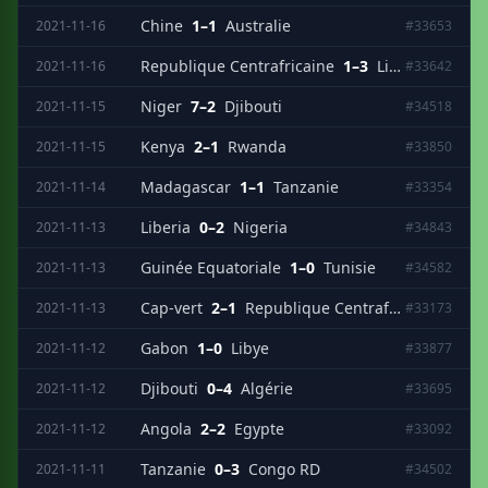
Chine
1–1
Australie
2021-11-16
#33653
Republique Centrafricaine
1–3
Liberia
2021-11-16
#33642
Niger
7–2
Djibouti
2021-11-15
#34518
Kenya
2–1
Rwanda
2021-11-15
#33850
Madagascar
1–1
Tanzanie
2021-11-14
#33354
Liberia
0–2
Nigeria
2021-11-13
#34843
Guinée Equatoriale
1–0
Tunisie
2021-11-13
#34582
Cap-vert
2–1
Republique Centrafricaine
2021-11-13
#33173
Gabon
1–0
Libye
2021-11-12
#33877
Djibouti
0–4
Algérie
2021-11-12
#33695
Angola
2–2
Egypte
2021-11-12
#33092
Tanzanie
0–3
Congo RD
2021-11-11
#34502