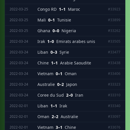
Congo RD
1–1
Maroc
2022-03-25
#33923
Mali
0–1
Tunisie
2022-03-25
#33899
Ghana
0–0
Nigeria
2022-03-25
#33262
Irak
1–0
Emirats arabes unis
2022-03-24
#33505
Liban
0–3
Syrie
2022-03-24
#33477
Chine
1–1
Arabie Saoudite
2022-03-24
#33438
Vietnam
0–1
Oman
2022-03-24
#33406
Australie
0–2
Japon
2022-03-24
#33323
Coree du Sud
2–0
Iran
2022-03-24
#33310
Liban
1–1
Irak
2022-02-01
#33340
Oman
2–2
Australie
2022-02-01
#33097
Vietnam
3–1
Chine
2022-02-01
#33076