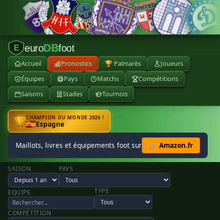
DB
euro
foot
E
Accueil
Pronostics
🏆 Palmarès
Joueurs
Équipes
Pays
Matchs
Compétitions
Saisons
Stades
Tournois
CHAMPION DU MONDE 2026 !
🏆
Espagne
Maillots, livres et équipements foot sur
🛒 Amazon.fr
SAISON
PAYS
TYPE
EQUIPE
COMPÉTITION