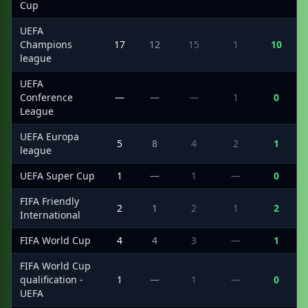
Cup
UEFA
Champions
17
12
15
1
10
league
UEFA
Conference
—
—
—
1
0
League
UEFA Europa
5
8
4
2
1
league
UEFA Super Cup
1
—
1
—
0
FIFA Friendly
2
1
2
1
2
International
FIFA World Cup
4
4
3
—
1
FIFA World Cup
qualification -
1
—
1
—
0
UEFA