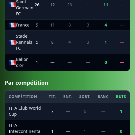
Saint-
26
12
23
1
11
—
Germain
FC
France
9
11
8
3
4
—
Stade
Rennais
5
8
4
3
1
—
FC
Ballon
1
—
—
—
0
—
d'or
Par compétition
COMPÉTITION
TIT.
ENT.
SORT.
BANC
BUTS
FIFA Club World
7
—
6
—
1
Cup
FIFA
Intercontinental
1
—
1
—
0