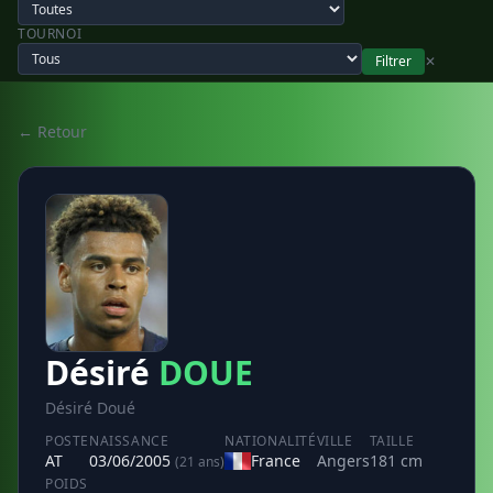
TOURNOI
Filtrer
✕
← Retour
Désiré
DOUE
Désiré Doué
POSTE
NAISSANCE
NATIONALITÉ
VILLE
TAILLE
AT
03/06/2005
France
Angers
181 cm
(21 ans)
POIDS