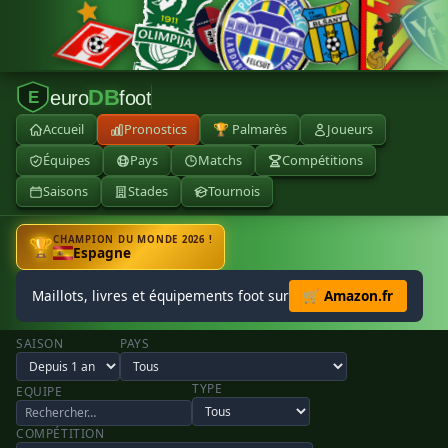
DB
euro
foot
E
Accueil
Pronostics
🏆 Palmarès
Joueurs
Équipes
Pays
Matchs
Compétitions
Saisons
Stades
Tournois
CHAMPION DU MONDE 2026 !
🏆
Espagne
Maillots, livres et équipements foot sur
🛒 Amazon.fr
SAISON
PAYS
TYPE
EQUIPE
COMPÉTITION