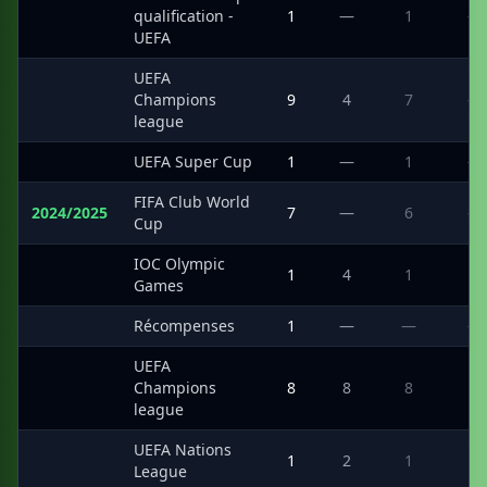
·
qualification -
1
—
1
—
UEFA
UEFA
·
Champions
9
4
7
—
league
·
UEFA Super Cup
1
—
1
—
FIFA Club World
2024/2025
7
—
6
—
Cup
IOC Olympic
·
1
4
1
1
Games
·
Récompenses
1
—
—
—
UEFA
·
Champions
8
8
8
1
league
UEFA Nations
·
1
2
1
1
League