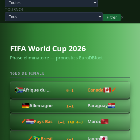
TOURNOI
Filtrer
✕
FIFA World Cup 2026
Phase éliminatoire — pronostics EuroDBfoot
16ES DE FINALE
✓︎
Afrique du Sud
Canada
0–1
Allemagne
Paraguay
1–1
✓︎
Pays Bas
Maroc
1–1
TAB 4–3
✓︎
Bresil
Japon
2–1