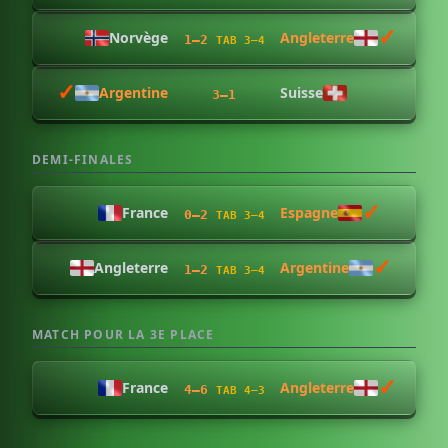
✓︎
Norvège
Angleterre
1–2
TAB 3–4
✓︎
Argentine
Suisse
3–1
DEMI-FINALES
✓︎
France
Espagne
0–2
TAB 3–4
✓︎
Angleterre
Argentine
1–2
TAB 3–4
MATCH POUR LA 3E PLACE
✓︎
France
Angleterre
4–6
TAB 4–3