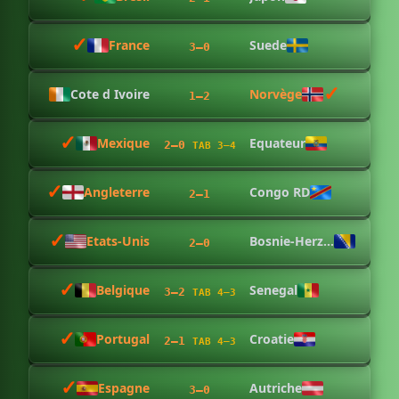
✓︎
France
Suede
3–0
✓︎
Cote d Ivoire
Norvège
1–2
✓︎
Mexique
Equateur
2–0
TAB 3–4
✓︎
Angleterre
Congo RD
2–1
✓︎
Etats-Unis
Bosnie-Herzégovine
2–0
✓︎
Belgique
Senegal
3–2
TAB 4–3
✓︎
Portugal
Croatie
2–1
TAB 4–3
✓︎
Espagne
Autriche
3–0