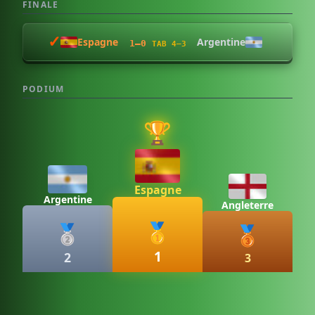
FINALE
✓︎
Espagne
Argentine
1–0
TAB 4–3
PODIUM
🏆
Espagne
Argentine
Angleterre
🥇
🥈
🥉
1
2
3