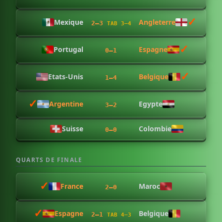
✓︎
Mexique
Angleterre
2–3
TAB 3–4
✓︎
Portugal
Espagne
0–1
✓︎
Etats-Unis
Belgique
1–4
✓︎
Argentine
Egypte
3–2
Suisse
Colombie
0–0
QUARTS DE FINALE
✓︎
France
Maroc
2–0
✓︎
Espagne
Belgique
2–1
TAB 4–3