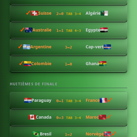
✓︎
Suisse
Algérie
2–0
TAB 3–4
✓︎
Australie
Egypte
1–1
TAB 4–3
✓︎
Argentine
Cap-vert
3–2
✓︎
Colombie
Ghana
1–0
HUITIÈMES DE FINALE
✓︎
Paraguay
France
0–1
TAB 3–4
✓︎
Canada
Maroc
0–3
TAB 3–4
✓︎
Bresil
Norvège
1–2