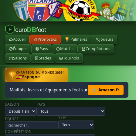
DB
euro
foot
E
Accueil
Pronostics
🏆 Palmarès
Joueurs
Équipes
Pays
Matchs
Compétitions
Saisons
Stades
Tournois
CHAMPION DU MONDE 2026 !
🏆
Espagne
Maillots, livres et équipements foot sur
🛒 Amazon.fr
SAISON
PAYS
TYPE
EQUIPE
COMPÉTITION