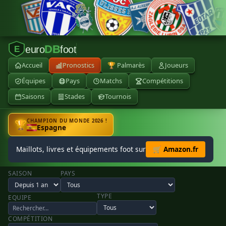
DB
euro
foot
E
Accueil
Pronostics
🏆 Palmarès
Joueurs
Équipes
Pays
Matchs
Compétitions
Saisons
Stades
Tournois
CHAMPION DU MONDE 2026 !
🏆
Espagne
Maillots, livres et équipements foot sur
🛒 Amazon.fr
SAISON
PAYS
TYPE
EQUIPE
COMPÉTITION