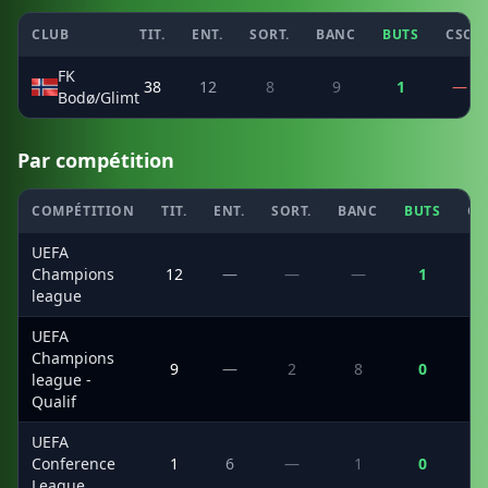
CLUB
TIT.
ENT.
SORT.
BANC
BUTS
CSC
FK
38
12
8
9
1
—
Bodø/Glimt
Par compétition
COMPÉTITION
TIT.
ENT.
SORT.
BANC
BUTS
CS
UEFA
Champions
12
—
—
—
1
league
UEFA
Champions
9
—
2
8
0
league -
Qualif
UEFA
Conference
1
6
—
1
0
League