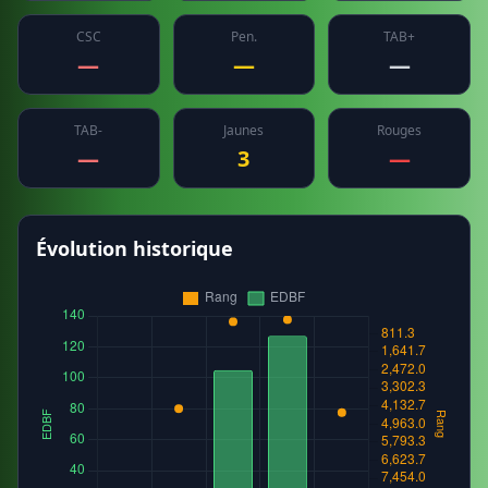
CSC
Pen.
TAB+
—
—
—
TAB-
Jaunes
Rouges
—
3
—
Évolution historique