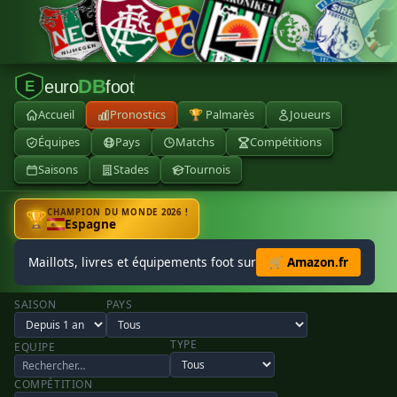
DB
euro
foot
E
Accueil
Pronostics
🏆 Palmarès
Joueurs
Équipes
Pays
Matchs
Compétitions
Saisons
Stades
Tournois
CHAMPION DU MONDE 2026 !
🏆
Espagne
Maillots, livres et équipements foot sur
🛒 Amazon.fr
SAISON
PAYS
TYPE
EQUIPE
COMPÉTITION