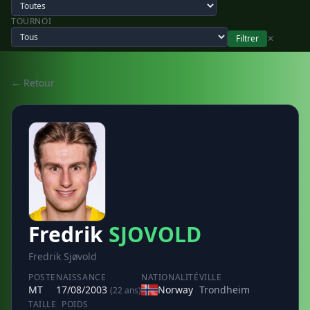
TOURNOI
Filtrer
✕
← Retour
Fredrik
SJOVOLD
Fredrik Sjøvold
POSTE
NAISSANCE
NATIONALITÉ
VILLE
MT
17/08/2003
Norway
Trondheim
(22 ans)
TAILLE
POIDS