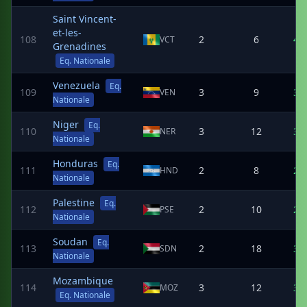
Saint Vincent-
et-les-
108
2
6
4
VCT
Grenadines
Eq. Nationale
Venezuela
Eq.
109
3
9
3
VEN
Nationale
Niger
Eq.
110
3
12
3
NER
Nationale
Honduras
Eq.
111
2
8
2
HND
Nationale
Palestine
Eq.
112
2
10
2
PSE
Nationale
Soudan
Eq.
113
2
18
3
SDN
Nationale
Mozambique
114
3
12
3
MOZ
Eq. Nationale