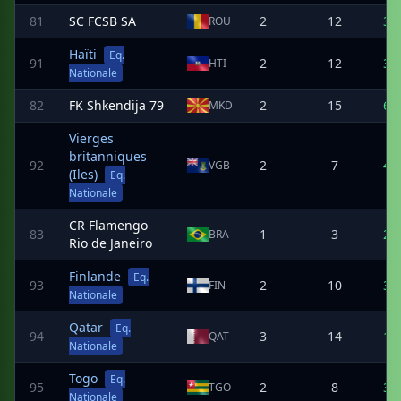
81
SC FCSB SA
2
12
3
ROU
Haïti
Eq.
91
2
12
3
HTI
Nationale
82
FK Shkendija 79
2
15
6
MKD
Vierges
britanniques
92
2
7
4
VGB
(Iles)
Eq.
Nationale
CR Flamengo
83
1
3
2
BRA
Rio de Janeiro
Finlande
Eq.
93
2
10
3
FIN
Nationale
Qatar
Eq.
94
3
14
1
QAT
Nationale
Togo
Eq.
95
2
8
3
TGO
Nationale