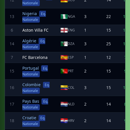
Nationale
Nigeria
Eq.
13
3
22
13
NGA
Nationale
6
Aston Villa FC
1
15
13
ENG
Algérie
Eq.
14
3
25
14
DZA
Nationale
7
FC Barcelona
1
12
7
ESP
Portugal
Eq.
15
2
15
9
PRT
Nationale
Colombie
Eq.
16
3
15
10
COL
Nationale
Pays Bas
Eq.
17
2
14
8
NLD
Nationale
Croatie
Eq.
18
2
14
9
HRV
Nationale