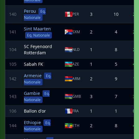
Perou
Eq.
140
3
10
2
PER
Nationale
Sint Maarten
141
2
4
2
SXM
Eq. Nationale
SC Feyenoord
104
1
8
2
NLD
Rotterdam
105
Sabah FK
1
5
4
AZE
Armenie
Eq.
142
2
9
1
ARM
Nationale
Gambie
Eq.
143
3
7
3
GMB
Nationale
106
Ballon d'or
1
1
0
FRA
Ethiopie
Eq.
144
2
8
4
ETH
Nationale