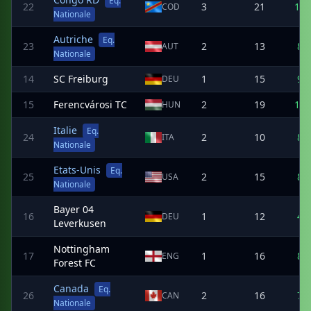
Eq.
22
3
21
11
COD
Nationale
Autriche
Eq.
23
2
13
8
AUT
Nationale
14
SC Freiburg
1
15
9
DEU
15
Ferencvárosi TC
2
19
11
HUN
Italie
Eq.
24
2
10
8
ITA
Nationale
Etats-Unis
Eq.
25
2
15
8
USA
Nationale
Bayer 04
16
1
12
4
DEU
Leverkusen
Nottingham
17
1
16
8
ENG
Forest FC
Canada
Eq.
26
2
16
7
CAN
Nationale