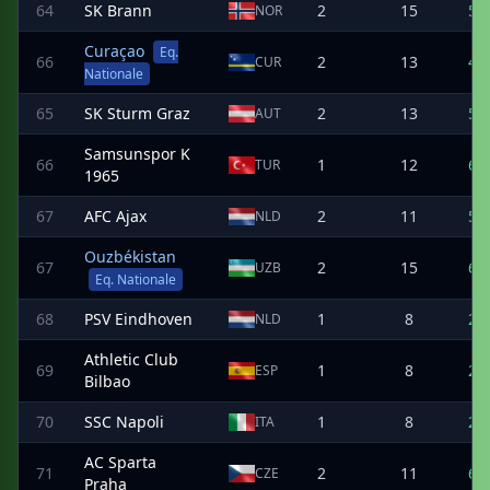
64
SK Brann
2
15
5
NOR
Curaçao
Eq.
66
2
13
4
CUR
Nationale
65
SK Sturm Graz
2
13
5
AUT
Samsunspor K
66
1
12
6
TUR
1965
67
AFC Ajax
2
11
5
NLD
Ouzbékistan
67
2
15
6
UZB
Eq. Nationale
68
PSV Eindhoven
1
8
2
NLD
Athletic Club
69
1
8
2
ESP
Bilbao
70
SSC Napoli
1
8
2
ITA
AC Sparta
71
2
11
6
CZE
Praha