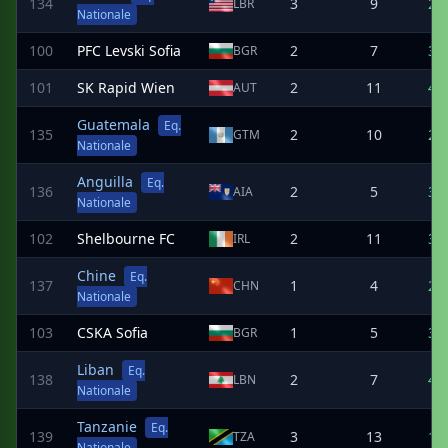
134
3
9
2
LBR
Nationale
100
PFC Levski Sofia
2
7
3
BGR
101
SK Rapid Wien
2
11
4
AUT
Guatemala
Eq.
135
2
10
2
GTM
Nationale
Anguilla
Eq.
136
2
5
3
AIA
Nationale
102
Shelbourne FC
2
11
3
IRL
Chine
Eq.
137
1
4
2
CHN
Nationale
103
CSKA Sofia
1
5
3
BGR
Liban
Eq.
138
2
7
4
LBN
Nationale
Tanzanie
Eq.
139
3
13
1
TZA
Nationale