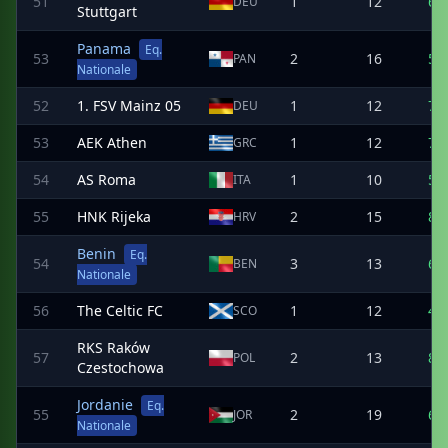
51
1
12
6
DEU
Stuttgart
Panama
Eq.
53
2
16
5
PAN
Nationale
52
1. FSV Mainz 05
1
12
7
DEU
53
AEK Athen
1
12
7
GRC
54
AS Roma
1
10
5
ITA
55
HNK Rijeka
2
15
8
HRV
Benin
Eq.
54
3
13
6
BEN
Nationale
56
The Celtic FC
1
12
4
SCO
RKS Raków
57
2
13
8
POL
Czestochowa
Jordanie
Eq.
55
2
19
6
JOR
Nationale