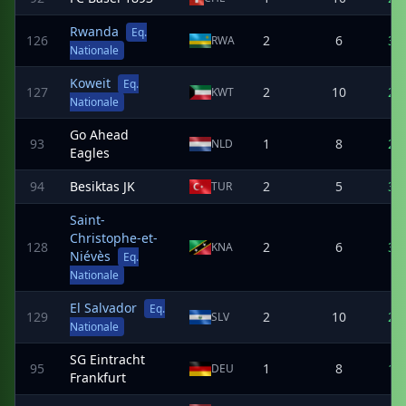
Rwanda
Eq.
126
2
6
3
RWA
Nationale
Koweit
Eq.
127
2
10
2
KWT
Nationale
Go Ahead
93
1
8
2
NLD
Eagles
94
Besiktas JK
2
5
3
TUR
Saint-
Christophe-et-
128
2
6
3
KNA
Niévès
Eq.
Nationale
El Salvador
Eq.
129
2
10
2
SLV
Nationale
SG Eintracht
95
1
8
1
DEU
Frankfurt