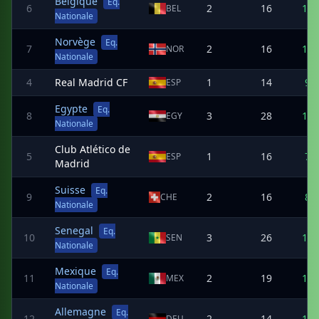
Belgique
Eq.
6
2
16
10
BEL
Nationale
Norvège
Eq.
7
2
16
10
NOR
Nationale
4
Real Madrid CF
1
14
9
ESP
Egypte
Eq.
8
3
28
12
EGY
Nationale
Club Atlético de
5
1
16
7
ESP
Madrid
Suisse
Eq.
9
2
16
8
CHE
Nationale
Senegal
Eq.
10
3
26
14
SEN
Nationale
Mexique
Eq.
11
2
19
10
MEX
Nationale
Allemagne
Eq.
12
2
14
11
DEU