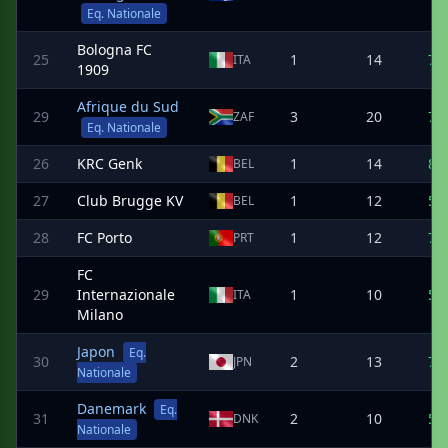
Eq. Nationale
Bologna FC
25
1
14
7
ITA
1909
Afrique du Sud
29
3
20
7
ZAF
Eq. Nationale
26
KRC Genk
1
14
8
BEL
27
Club Brugge KV
1
12
5
BEL
28
FC Porto
1
12
7
PRT
FC
29
Internazionale
1
10
5
ITA
Milano
Japon
Eq.
30
2
13
7
JPN
Nationale
Danemark
Eq.
31
2
10
5
DNK
Nationale