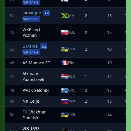
Nationale
Jamaïque
Eq.
51
2
13
7
JAM
Nationale
WKP Lech
45
2
15
9
POL
Poznan
Ukraine
Eq.
52
2
10
5
UKR
Nationale
46
AS Monaco FC
1
10
2
FRA
Alkmaar
47
1
14
8
NLD
Zaanstreek
48
PAOK Saloniki
2
15
6
GRC
49
NK Celje
2
15
8
SVN
FK Shakhtar
50
1
14
7
UKR
Donetsk
VfB 1893