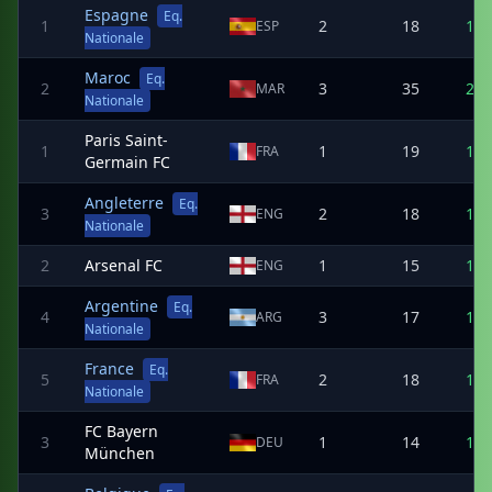
Espagne
Eq.
1
2
18
14
ESP
Nationale
Maroc
Eq.
2
3
35
25
MAR
Nationale
Paris Saint-
1
1
19
10
FRA
Germain FC
Angleterre
Eq.
3
2
18
14
ENG
Nationale
2
Arsenal FC
1
15
11
ENG
Argentine
Eq.
4
3
17
15
ARG
Nationale
France
Eq.
5
2
18
14
FRA
Nationale
FC Bayern
3
1
14
11
DEU
München