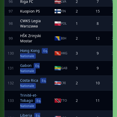
96
Riga FC
2
7
5
LVA
97
Kuopion PS
2
15
2
FIN
CWKS Legia
98
1
8
3
POL
Warszawa
HŠK Zrinjski
99
2
12
2
BIH
Mostar
Hong Kong
Eq.
130
3
9
3
HKG
Nationale
Gabon
Eq.
131
3
9
3
GAB
Nationale
Costa Rica
Eq.
132
2
10
1
CRI
Nationale
Trinité-et-
133
Tobago
2
11
1
TTO
Eq.
Nationale
Liberia
Eq.