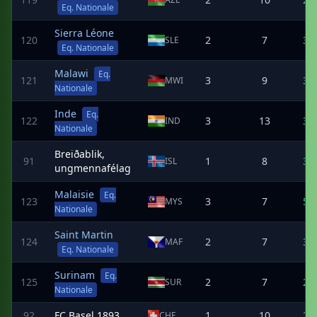
Eq. Nationale
Sierra Léone
120
2
7
3
SLE
Eq. Nationale
Malawi
Eq.
121
3
9
3
MWI
Nationale
Inde
Eq.
122
3
13
3
IND
Nationale
Breiðablik,
91
1
8
3
ISL
ungmennafélag
Malaisie
Eq.
123
3
7
5
MYS
Nationale
Saint Martin
124
2
7
3
MAF
Eq. Nationale
Surinam
Eq.
125
2
7
2
SUR
Nationale
92
FC Basel 1893
1
10
2
CHE