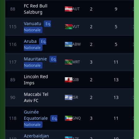
FC Red Bull
88
2
9
3
AUT
Salzburg
Vanuatu
Eq.
115
2
5
3
VUT
Nationale
Aruba
Eq.
116
2
5
3
ABW
Nationale
Mauritanie
Eq.
117
3
11
3
MRT
Nationale
Lincoln Red
89
2
13
3
GIB
Imps
Maccabi Tel
90
2
13
3
ISR
Aviv FC
Guinée
118
Equatoriale
3
11
3
GNQ
Eq.
Nationale
Azerbaïdjan
119
2
10
2
AZE