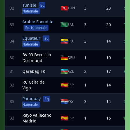
Tunisie
Eq.
32
3
23
9
TUN
Nationale
Arabie Saoudite
33
3
20
7
SAU
Eq. Nationale
Equateur
Eq.
34
3
14
5
ECU
Nationale
BV 09 Borussia
30
1
10
4
DEU
Dortmund
31
Qarabag FK
2
17
6
AZE
RC Celta de
32
1
14
7
ESP
Vigo
Paraguay
Eq.
35
3
14
5
PRY
Nationale
Rayo Vallecano
33
1
15
10
ESP
Madrid