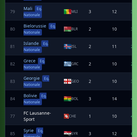
Mali
Eq.
79
3
12
3
MLI
Nationale
Bielorussie
Eq.
80
2
10
3
BLR
Nationale
Islande
Eq.
81
2
11
2
ISL
Nationale
Grece
Eq.
82
2
10
2
GRC
Nationale
Georgie
Eq.
83
2
10
3
GEO
Nationale
Bolivie
Eq.
84
3
14
4
BOL
Nationale
FC Lausanne-
77
1
10
4
CHE
Sport
Syrie
Eq.
85
3
12
6
SYR
Nationale