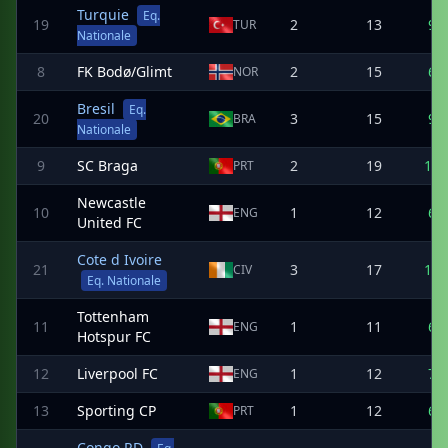
Turquie
Eq.
19
2
13
9
TUR
Nationale
8
FK Bodø/Glimt
2
15
6
NOR
Bresil
Eq.
20
3
15
9
BRA
Nationale
9
SC Braga
2
19
13
PRT
Newcastle
10
1
12
6
ENG
United FC
Cote d Ivoire
21
3
17
11
CIV
Eq. Nationale
Tottenham
11
1
11
6
ENG
Hotspur FC
12
Liverpool FC
1
12
7
ENG
13
Sporting CP
1
12
6
PRT
Congo RD