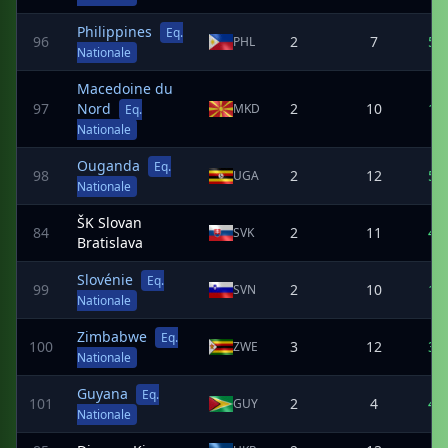
Philippines
Eq.
96
2
7
5
PHL
Nationale
Macedoine du
97
Nord
2
10
1
MKD
Eq.
Nationale
Ouganda
Eq.
98
2
12
5
UGA
Nationale
ŠK Slovan
84
2
11
4
SVK
Bratislava
Slovénie
Eq.
99
2
10
1
SVN
Nationale
Zimbabwe
Eq.
100
3
12
3
ZWE
Nationale
Guyana
Eq.
101
2
4
4
GUY
Nationale