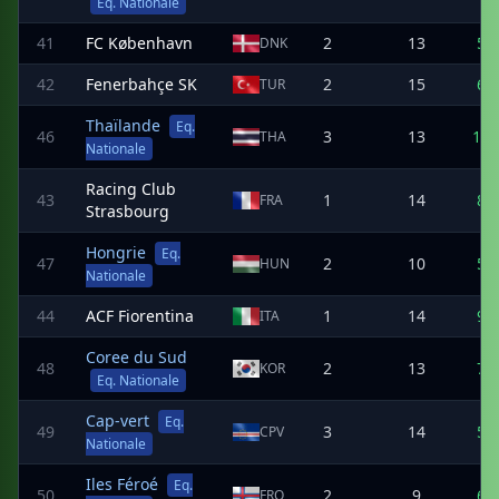
Eq. Nationale
41
FC København
2
13
5
DNK
42
Fenerbahçe SK
2
15
6
TUR
Thaïlande
Eq.
46
3
13
10
THA
Nationale
Racing Club
43
1
14
8
FRA
Strasbourg
Hongrie
Eq.
47
2
10
5
HUN
Nationale
44
ACF Fiorentina
1
14
9
ITA
Coree du Sud
48
2
13
7
KOR
Eq. Nationale
Cap-vert
Eq.
49
3
14
5
CPV
Nationale
Iles Féroé
Eq.
50
2
9
6
FRO