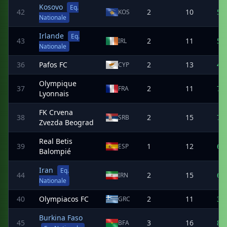
Kosovo
Eq.
42
2
10
5
KOS
Nationale
Irlande
Eq.
43
2
11
5
IRL
Nationale
36
Pafos FC
2
13
4
CYP
Olympique
37
2
11
7
FRA
Lyonnais
FK Crvena
38
2
15
7
SRB
Zvezda Beograd
Real Betis
39
1
12
6
ESP
Balompié
Iran
Eq.
44
2
15
6
IRN
Nationale
40
Olympiacos FC
2
11
3
GRC
Burkina Faso
45
3
16
8
BFA