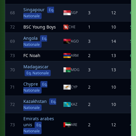
Singapour
Eq.
68
3
12
6
SGP
Nationale
72
BSC Young Boys
1
10
5
CHE
Angola
Eq.
69
3
14
5
AGO
Nationale
73
FC Noah
2
13
6
ARM
Madagascar
70
3
13
8
MDG
Eq. Nationale
Chypre
Eq.
71
2
10
3
CYP
Nationale
Kazakhstan
Eq.
72
2
10
3
KAZ
Nationale
Emirats arabes
73
unis
2
12
4
ARE
Eq.
Nationale