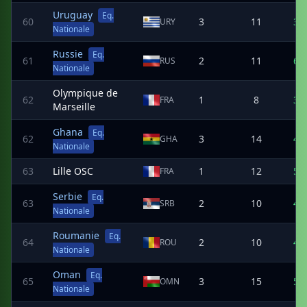
Uruguay
Eq.
60
3
11
3
URY
Nationale
Russie
Eq.
61
2
11
6
RUS
Nationale
Olympique de
62
1
8
3
FRA
Marseille
Ghana
Eq.
62
3
14
4
GHA
Nationale
63
Lille OSC
1
12
5
FRA
Serbie
Eq.
63
2
10
4
SRB
Nationale
Roumanie
Eq.
64
2
10
4
ROU
Nationale
Oman
Eq.
65
3
15
5
OMN
Nationale