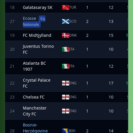
18
Galatasaray SK
1
12
5
TUR
Ecosse
Eq.
27
2
13
7
SCO
Nationale
19
FC Midtjylland
2
15
10
DNK
Juventus Torino
20
1
10
4
ITA
FC
Atalanta BC
21
1
12
5
ITA
1907
Crystal Palace
22
1
17
10
ENG
FC
23
Chelsea FC
1
10
5
ENG
Manchester
24
1
10
5
ENG
City FC
Bosnie-
28
Herzégovine
2
14
4
BIH