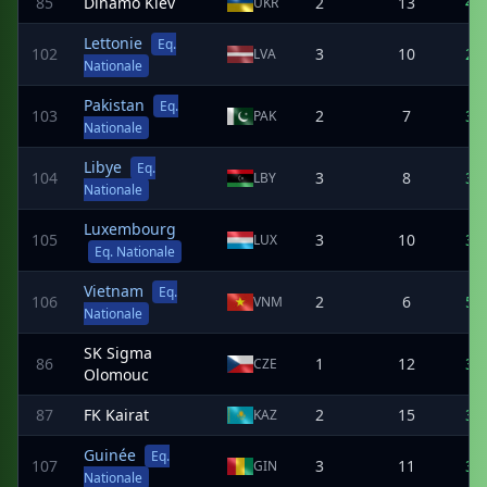
85
Dinamo Kiev
2
13
4
UKR
Lettonie
Eq.
102
3
10
2
LVA
Nationale
Pakistan
Eq.
103
2
7
3
PAK
Nationale
Libye
Eq.
104
3
8
3
LBY
Nationale
Luxembourg
105
3
10
3
LUX
Eq. Nationale
Vietnam
Eq.
106
2
6
5
VNM
Nationale
SK Sigma
86
1
12
3
CZE
Olomouc
87
FK Kairat
2
15
3
KAZ
Guinée
Eq.
107
3
11
3
GIN
Nationale