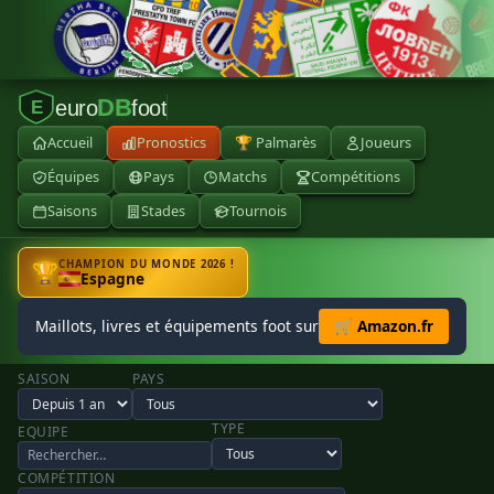
DB
euro
foot
E
Accueil
Pronostics
🏆 Palmarès
Joueurs
Équipes
Pays
Matchs
Compétitions
Saisons
Stades
Tournois
CHAMPION DU MONDE 2026 !
🏆
Espagne
Maillots, livres et équipements foot sur
🛒 Amazon.fr
SAISON
PAYS
TYPE
EQUIPE
COMPÉTITION