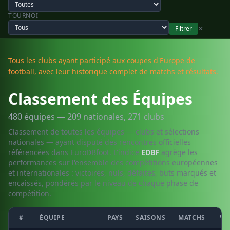
TOURNOI
Filtrer
✕
Tous les clubs ayant participé aux coupes d'Europe de
football, avec leur historique complet de matchs et résultats.
Classement des Équipes
480 équipes — 209 nationales, 271 clubs
Classement de toutes les équipes — clubs et sélections
nationales — ayant disputé des rencontres officielles
référencées dans EuroDBfoot. L'indice
EDBF
agrège les
performances sur l'ensemble des compétitions européennes
et internationales : victoires, nuls, défaites, buts marqués et
encaissés, pondérés par le niveau de chaque phase de
compétition.
#
ÉQUIPE
PAYS
SAISONS
MATCHS
V