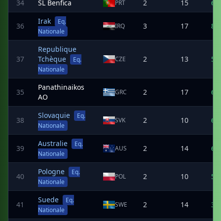
34
SL Benfica
2
15
6
PRT
Irak
Eq.
36
3
17
8
IRQ
Nationale
Republique
37
Tchèque
2
13
5
CZE
Eq.
Nationale
Panathinaikos
35
2
17
6
GRC
AO
Slovaquie
Eq.
38
2
10
6
SVK
Nationale
Australie
Eq.
39
2
14
6
AUS
Nationale
Pologne
Eq.
40
2
10
5
POL
Nationale
Suede
Eq.
41
2
14
3
SWE
Nationale