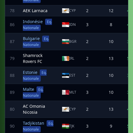
78
AEK Larnaca
2
12
4
CYP
Indonésie
Eq.
86
3
8
4
IDN
Nationale
Bulgarie
Eq.
87
2
10
3
BGR
Nationale
Shamrock
79
2
13
5
IRL
Rovers FC
Estonie
Eq.
88
2
10
3
EST
Nationale
Malte
Eq.
89
3
10
3
MLT
Nationale
AC Omonia
80
2
13
4
CYP
Nicosia
Tadjikistan
Eq.
90
3
9
5
TJK
Nationale