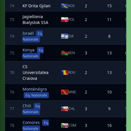
74
KF Drita Gjilan
2
15
6
KOS
Jagiellonia
75
2
11
5
POL
Bialystok SSA
Israël
Eq.
74
2
8
3
ISR
Nationale
Kenya
Eq.
75
3
13
6
KEN
Nationale
CS
76
Universitatea
2
13
6
ROU
Craiova
Monténégro
76
2
10
4
MNE
Eq. Nationale
Chili
Eq.
77
3
9
5
CHL
Nationale
Comores
Eq.
78
3
16
4
COM
Nationale