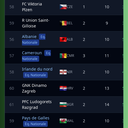
FC Viktoria
58
1
10
3
CZE
Plzen
R Union Saint-
59
2
9
3
BEL
Gilloise
Albanie
Eq.
56
2
10
5
ALB
Nationale
Cameroun
Eq.
57
3
11
5
CMR
Nationale
Irlande du nord
58
2
10
4
NIR
Eq. Nationale
GNK Dinamo
60
2
13
5
HRV
Zagreb
PFC Ludogorets
61
2
14
5
BGR
Razgrad
Pays de Galles
59
2
10
3
WAL
Eq. Nationale