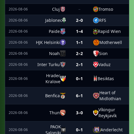
Cluj
–
Tromso
2026-08-06
Jablonec
2–0
RFS
2026-08-06
Paide
1–4
Rapid Wien
2026-08-06
HJK Helsinki
1–1
Motherwell
2026-08-06
Noah
2–2
Sion
2026-08-06
Inter Turku
2–1
Vaduz
2026-08-06
Hradec
0–1
Besiktas
2026-08-06
Kralove
Heart of
Benfica
6–1
2026-08-06
Midlothian
Víkingur
Thun
3–0
2026-08-06
Reykjavík
PAOK
0–1
Anderlecht
2026-08-06
Saloniki