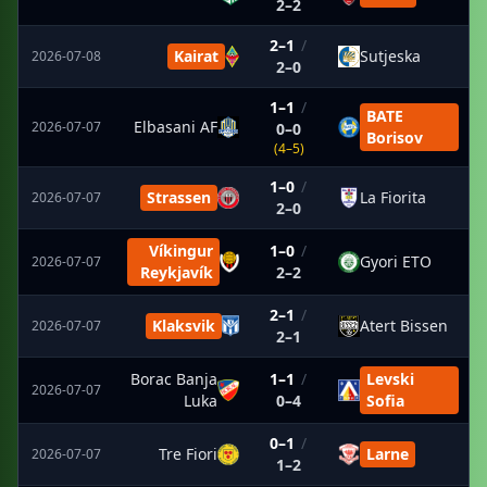
2–2
2–1
/
Kairat
Sutjeska
2026-07-08
2–0
1–1
/
BATE
Elbasani AF
2026-07-07
0–0
Borisov
(4–5)
1–0
/
Strassen
La Fiorita
2026-07-07
2–0
Víkingur
1–0
/
Gyori ETO
2026-07-07
Reykjavík
2–2
2–1
/
Klaksvik
Atert Bissen
2026-07-07
2–1
Borac Banja
1–1
/
Levski
2026-07-07
Luka
0–4
Sofia
0–1
/
Tre Fiori
Larne
2026-07-07
1–2