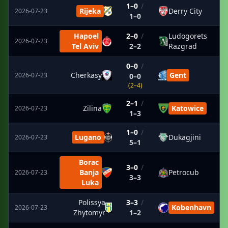
1–0
/
Rijeka
Derry City
2026-07-23
1–0
Hapoel
2–0
/
Ludogorets
2026-07-23
Tel Aviv
2–2
Razgrad
0–0
/
Cherkasy
Gent
2026-07-23
0–0
(2–4)
2–1
/
Zilina
Katowice
2026-07-23
1–3
1–0
/
Lugano
Dukagjini
2026-07-23
5–1
Borac
3–0
/
Banja
Petrocub
2026-07-23
3–3
Luka
Polissya
3–3
/
Kobenhavn
2026-07-23
Zhytomyr
1–2