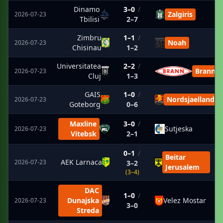
Dinamo
3–0
/
Zalgiris
2026-07-23
Tbilisi
2–7
Zimbru
1–1
/
Noah
2026-07-23
Chisinau
1–2
Universitatea
2–2
/
Brann
2026-07-23
Cluj
1–3
GAIS
1–0
/
Nordsjaelland
2026-07-23
Goteborg
0–6
Maxline
3–0
/
Sutjeska
2026-07-23
Vitebsk
2–1
0–1
/
Beitar
AEK Larnaca
2026-07-23
3–2
Jerusalem
(3–4)
DAC
1–0
/
Dunajska
Velez Mostar
2026-07-23
3–0
Streda