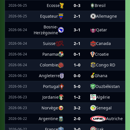
Ecosse
0–3
Bresil
2026-06-25
Equateur
2–1
Allemagne
2026-06-25
Bosnie-
3–1
Qatar
2026-06-24
Herzégovine
Suisse
2–1
Canada
2026-06-24
Panama
0–1
Croatie
2026-06-24
Colombie
1–0
Congo RD
2026-06-24
Angleterre
0–0
Ghana
2026-06-23
Portugal
5–0
Ouzbékistan
2026-06-23
Jordanie
1–2
Algérie
2026-06-23
Norvège
3–2
Senegal
2026-06-23
Argentine
2–0
Autriche
2026-06-22
France
3–0
Irak
2026-06-22