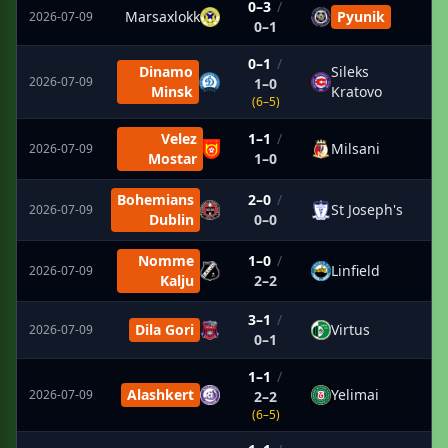
0–3
/
Marsaxlokk
Pyunik
2026-07-09
0–1
0–1
/
Dinamo
Sileks
2026-07-09
1–0
Minsk
Kratovo
(6–5)
Velez
1–1
/
Milsani
2026-07-09
Mostar
1–0
Bohemians
2–0
/
St Joseph's
2026-07-09
Dublin
0–0
Nomme
1–0
/
Linfield
2026-07-09
Kalju
2–2
3–1
/
Dila Gori
Virtus
2026-07-09
0–1
1–1
/
Alashkert
Yelimai
2026-07-09
2–2
(6–5)