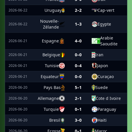
Uruguay
2–2
Cap-vert
2026-06-22
Nouvelle-
1–3
Egypte
2026-06-22
Zélande
Arabie
Espagne
4–0
2026-06-21
Saoudite
Belgique
0–0
Iran
2026-06-21
Tunisie
0–4
Japon
2026-06-21
Equateur
0–0
Curaçao
2026-06-21
Pays Bas
5–1
Suede
2026-06-20
Allemagne
2–1
Cote d Ivoire
2026-06-20
Turquie
0–1
Paraguay
2026-06-20
Bresil
3–0
Haiti
2026-06-20
Ecosse
0–1
Maroc
2026-06-20