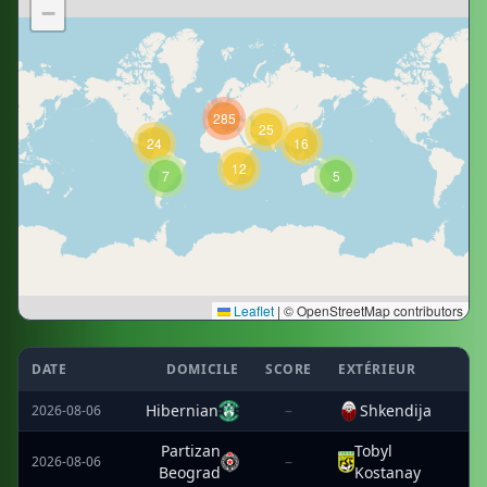
−
285
25
24
16
12
7
5
Leaflet
|
© OpenStreetMap contributors
DATE
DOMICILE
SCORE
EXTÉRIEUR
Hibernian
–
Shkendija
2026-08-06
Partizan
Tobyl
–
2026-08-06
Beograd
Kostanay