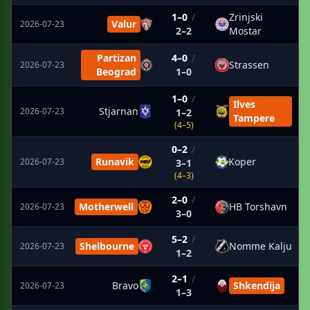
1–0
/
Zrinjski
Valur
2026-07-23
2–2
Mostar
Partizan
4–0
/
Strassen
2026-07-23
Beograd
1–0
1–0
/
Ilves
Stjarnan
2026-07-23
1–2
Tampere
(4–5)
0–2
/
Runavik
Koper
2026-07-23
3–1
(4–3)
2–0
/
Motherwell
HB Torshavn
2026-07-23
3–0
5–2
/
Shelbourne
Nomme Kalju
2026-07-23
1–2
2–1
/
Bravo
Shkendija
2026-07-23
1–3