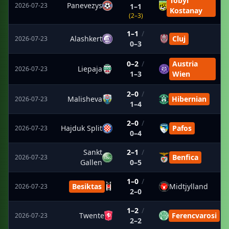
Tobyl
Panevezys
2026-07-23
1–1
Kostanay
(2–3)
1–1
/
Alashkert
Cluj
2026-07-23
0–3
0–2
/
Austria
Liepaja
2026-07-23
1–3
Wien
2–0
/
Malisheva
Hibernian
2026-07-23
1–4
2–0
/
Hajduk Split
Pafos
2026-07-23
0–4
Sankt
2–1
/
Benfica
2026-07-23
Gallen
0–5
1–0
/
Besiktas
Midtjylland
2026-07-23
2–0
1–2
/
Twente
Ferencvarosi
2026-07-23
2–2