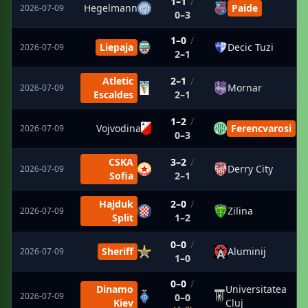
1–1
/
Hegelmann
Paide
2026-07-09
0–3
1–0
/
Liepaja
Decic Tuzi
2026-07-09
2–1
Atletic
2–1
/
Mornar
2026-07-09
Escaldes
2–1
1–2
/
Vojvodina
Ferencvarosi
2026-07-09
0–3
CSKA
3–2
/
Derry City
2026-07-09
Sofia
2–1
Hajduk
2–0
/
Zilina
2026-07-09
Split
1–2
0–0
/
Sheriff
Aluminij
2026-07-09
1–0
0–0
/
Dinamo
Universitatea
2026-07-09
0–0
Kiev
Cluj