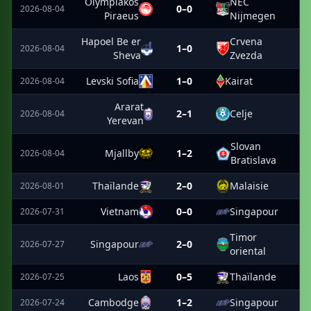
Olympiakos
NEC
0–0
2026-08-04
Piraeus
Nijmegen
Hapoel Be er
Crvena
1–0
2026-08-04
Sheva
Zvezda
Levski Sofia
1–0
Kairat
2026-08-04
Ararat
2–1
Celje
2026-08-04
Yerevan
Slovan
Mjallby
1–2
2026-08-04
Bratislava
Thaïlande
2–0
Malaisie
2026-08-01
Vietnam
0–0
Singapour
2026-07-31
Timor
Singapour
2–0
2026-07-27
oriental
Laos
0–5
Thaïlande
2026-07-25
Cambodge
1–2
Singapour
2026-07-24