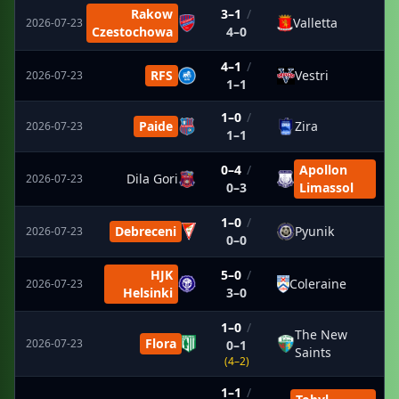
Rakow
3–1
/
Valletta
2026-07-23
Czestochowa
4–0
4–1
/
RFS
Vestri
2026-07-23
1–1
1–0
/
Paide
Zira
2026-07-23
1–1
0–4
/
Apollon
Dila Gori
2026-07-23
0–3
Limassol
1–0
/
Debreceni
Pyunik
2026-07-23
0–0
HJK
5–0
/
Coleraine
2026-07-23
Helsinki
3–0
1–0
/
The New
Flora
2026-07-23
0–1
Saints
(4–2)
1–1
/