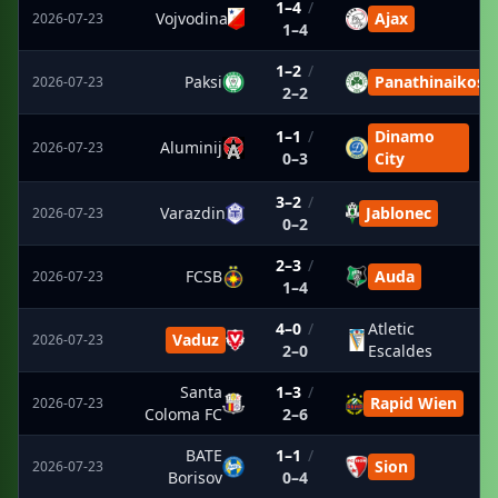
1–4
/
Vojvodina
Ajax
2026-07-23
1–4
1–2
/
Paksi
Panathinaikos
2026-07-23
2–2
1–1
/
Dinamo
Aluminij
2026-07-23
0–3
City
3–2
/
Varazdin
Jablonec
2026-07-23
0–2
2–3
/
FCSB
Auda
2026-07-23
1–4
4–0
/
Atletic
Vaduz
2026-07-23
2–0
Escaldes
Santa
1–3
/
Rapid Wien
2026-07-23
Coloma FC
2–6
BATE
1–1
/
Sion
2026-07-23
Borisov
0–4