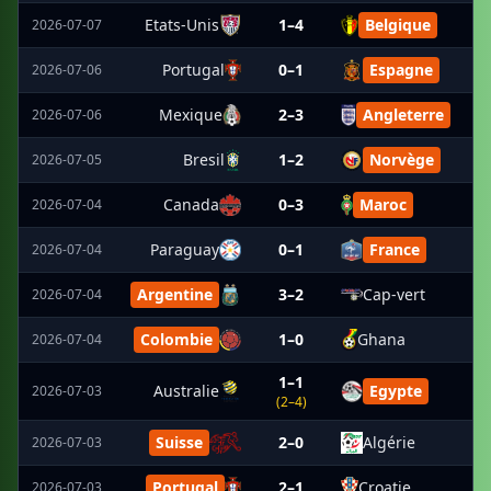
Etats-Unis
1–4
Belgique
2026-07-07
Portugal
0–1
Espagne
2026-07-06
Mexique
2–3
Angleterre
2026-07-06
Bresil
1–2
Norvège
2026-07-05
Canada
0–3
Maroc
2026-07-04
Paraguay
0–1
France
2026-07-04
Argentine
3–2
Cap-vert
2026-07-04
Colombie
1–0
Ghana
2026-07-04
1–1
Australie
Egypte
2026-07-03
(2–4)
Suisse
2–0
Algérie
2026-07-03
Portugal
2–1
Croatie
2026-07-03