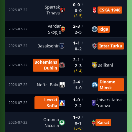
0–0
/
Spartak
CSKA 1948
2026-07-22
0–0
Trnava
(3–5)
Vardar
2–3
/
Riga
2026-07-22
Skopje
2–5
1–1
/
Basaksehir
Inter Turku
2026-07-22
0–2
2–1
/
Bohemians
Ballkani
2026-07-22
2–3
Dublin
(5–4)
2–4
/
Dinamo
Neftci Baku
2026-07-22
1–0
Minsk
Levski
1–0
/
Universitatea
2026-07-22
Sofia
2–2
Craiova
1–0
/
Omonia
Kairat
2026-07-22
0–1
Nicosia
(5–6)