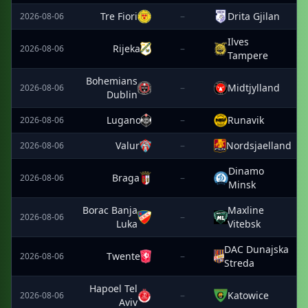
Tre Fiori
–
Drita Gjilan
2026-08-06
Ilves
Rijeka
–
2026-08-06
Tampere
Bohemians
–
Midtjylland
2026-08-06
Dublin
Lugano
–
Runavik
2026-08-06
Valur
–
Nordsjaelland
2026-08-06
Dinamo
Braga
–
2026-08-06
Minsk
Borac Banja
Maxline
–
2026-08-06
Luka
Vitebsk
DAC Dunajska
Twente
–
2026-08-06
Streda
Hapoel Tel
–
Katowice
2026-08-06
Aviv