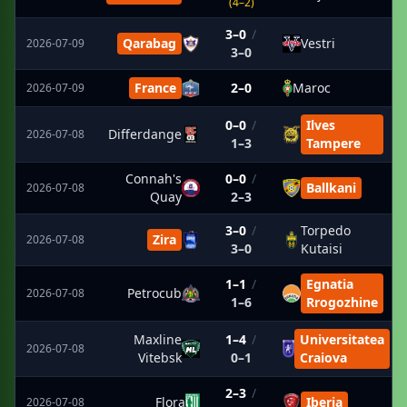
(4–2)
3–0
/
Qarabag
Vestri
2026-07-09
3–0
France
2–0
Maroc
2026-07-09
0–0
/
Ilves
Differdange
2026-07-08
1–3
Tampere
Connah's
0–0
/
Ballkani
2026-07-08
Quay
2–3
3–0
/
Torpedo
Zira
2026-07-08
3–0
Kutaisi
1–1
/
Egnatia
Petrocub
2026-07-08
1–6
Rrogozhine
Maxline
1–4
/
Universitatea
2026-07-08
Vitebsk
0–1
Craiova
2–3
/
Flora
Iberia
2026-07-08