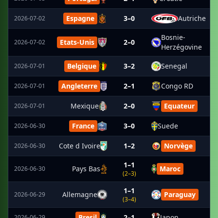
Espagne
3–0
Autriche
2026-07-02
Bosnie-
Etats-Unis
2–0
2026-07-02
Herzégovine
Belgique
3–2
Senegal
2026-07-01
Angleterre
2–1
Congo RD
2026-07-01
Mexique
2–0
Equateur
2026-07-01
France
3–0
Suede
2026-06-30
Cote d Ivoire
1–2
Norvège
2026-06-30
1–1
Pays Bas
Maroc
2026-06-30
(2–3)
1–1
Allemagne
Paraguay
2026-06-29
(3–4)
Bresil
2–1
Japon
2026-06-29