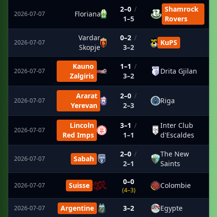
2–0
/
Shamrock
Floriana
2026-07-07
1–5
Rovers
Vardar
0–2
/
KuPS
2026-07-07
Skopje
3–2
Kauno
1–1
/
Drita Gjilan
2026-07-07
Zalgiris
3–2
Ararat
2–0
/
Riga
2026-07-07
Yerevan
2–3
Lincoln
3–1
/
Inter Club
2026-07-07
Red Imps
1–1
d'Escaldes
2–0
/
The New
Sabah
2026-07-07
2–1
Saints
0–0
Suisse
Colombie
2026-07-07
(4–3)
Argentine
3–2
Egypte
2026-07-07