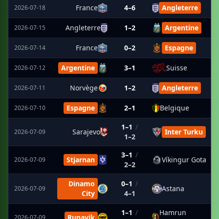
France
4–6
Angleterre
2026-07-18
Angleterre
1–2
Argentine
2026-07-15
France
0–2
Espagne
2026-07-14
Argentine
3–1
Suisse
2026-07-12
Norvège
1–2
Angleterre
2026-07-11
Espagne
2–1
Belgique
2026-07-10
1–1
/
Sarajevo
Inter Turku
2026-07-09
1–2
3–1
/
Stjarnan
Víkingur Gota
2026-07-09
2–2
Dinamo
0–1
/
Astana
2026-07-09
City
4–1
1–1
/
Hamrun
Runavik
2026-07-09