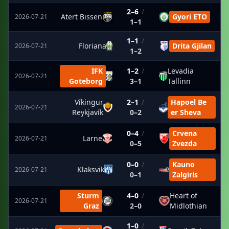
2–6
/
Atert Bissen
Gyori ETO
2026-07-21
1–1
1–1
/
Floriana
Drita Gjilan
2026-07-21
1–2
IFK
1–2
/
Levadia
2026-07-21
Goteborg
3–1
Tallinn
Víkingur
2–1
/
Hapoel Be
2026-07-21
Reykjavík
0–2
er Sheva
0–4
/
Crvena
Larne
2026-07-21
0–5
Zvezda
0–0
/
Kauno
Klaksvik
2026-07-21
0–1
Zalgiris
Sturm
4–0
/
Heart of
2026-07-21
Graz
2–0
Midlothian
1–0
/