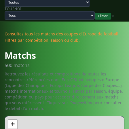
TOURNOI
Filtrer
✕
Consultez tous les matchs des coupes d'Europe de football.
Filtrez par compétition, saison ou club.
Matchs
500 matchs
Retrouvez les résultats et compositions de toutes les
rencontres référencées dans EuroDBfoot : coupes d'Europe
(Ligue des Champions, Europa League, Coupe des Coupes…),
matchs internationaux et tournois. Filtrez par saison, équipe,
compétition ou pays pour accéder directement aux matchs
qui vous intéressent. Cliquez sur
Composition
pour consulter
le détail d'un match.
+