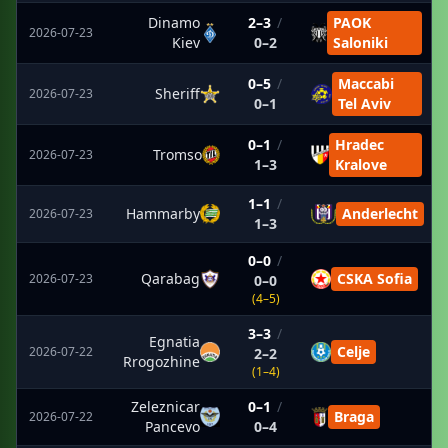
Dinamo
2–3
/
PAOK
2026-07-23
Kiev
0–2
Saloniki
0–5
/
Maccabi
Sheriff
2026-07-23
0–1
Tel Aviv
0–1
/
Hradec
Tromso
2026-07-23
1–3
Kralove
1–1
/
Hammarby
Anderlecht
2026-07-23
1–3
0–0
/
Qarabag
CSKA Sofia
2026-07-23
0–0
(4–5)
3–3
/
Egnatia
Celje
2026-07-22
2–2
Rrogozhine
(1–4)
Zeleznicar
0–1
/
Braga
2026-07-22
Pancevo
0–4