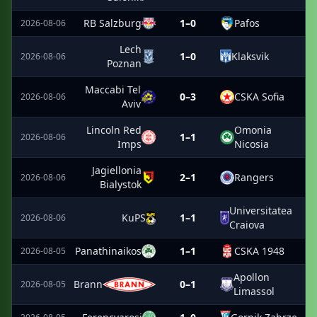
RB Salzburg
1–0
Pafos
2026-08-06
Lech
1–0
Klaksvik
2026-08-06
Poznan
Maccabi Tel
0–3
CSKA Sofia
2026-08-06
Aviv
Lincoln Red
Omonia
1–1
2026-08-06
Imps
Nicosia
Jagiellonia
2–1
Rangers
2026-08-06
Bialystok
Universitatea
KuPS
1–1
2026-08-06
Craiova
Panathinaikos
1–1
CSKA 1948
2026-08-05
Apollon
Brann
0–1
2026-08-05
Limassol