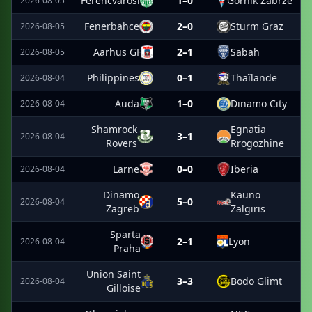
Ferencvarosi
1–0
Gornik Zabrze
2026-08-05
Fenerbahce
2–0
Sturm Graz
2026-08-05
Aarhus GF
2–1
Sabah
2026-08-05
Philippines
0–1
Thaïlande
2026-08-04
Auda
1–0
Dinamo City
2026-08-04
Shamrock
Egnatia
3–1
2026-08-04
Rovers
Rrogozhine
Larne
0–0
Iberia
2026-08-04
Dinamo
Kauno
5–0
2026-08-04
Zagreb
Zalgiris
Sparta
2–1
Lyon
2026-08-04
Praha
Union Saint
3–3
Bodo Glimt
2026-08-04
Gilloise