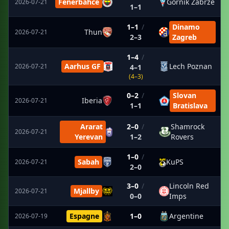
Fenerbahce
Gornik Zabrze
2026-07-21
1–1
1–1
/
Dinamo
Thun
2026-07-21
2–3
Zagreb
1–4
/
Aarhus GF
Lech Poznan
2026-07-21
4–1
(4–3)
0–2
/
Slovan
Iberia
2026-07-21
1–1
Bratislava
Ararat
2–0
/
Shamrock
2026-07-21
Yerevan
1–2
Rovers
1–0
/
Sabah
KuPS
2026-07-21
2–0
3–0
/
Lincoln Red
Mjallby
2026-07-21
0–0
Imps
Espagne
1–0
Argentine
2026-07-19