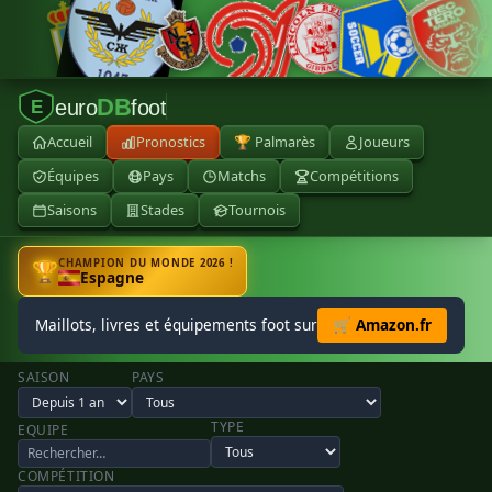
DB
euro
foot
E
Accueil
Pronostics
🏆 Palmarès
Joueurs
Équipes
Pays
Matchs
Compétitions
Saisons
Stades
Tournois
CHAMPION DU MONDE 2026 !
🏆
Espagne
Maillots, livres et équipements foot sur
🛒 Amazon.fr
SAISON
PAYS
TYPE
EQUIPE
COMPÉTITION