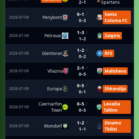
2–1
Spartans
0–1
/
Santa
Penybont
2026-07-09
0–3
Coloma FC
1–3
/
Petrovac
Zalgiris
2026-07-09
1–2
1–2
/
Glentoran
RFS
2026-07-09
0–2
2–1
/
Vllaznia
Malisheva
2026-07-09
0–5
0–5
/
Europa
Shkendija
2026-07-09
0–1
Caernarfon
0–5
/
Levadia
2026-07-09
Town
0–5
Tallinn
1–2
/
Dinamo
Mondorf
2026-07-09
1–1
Tbilisi